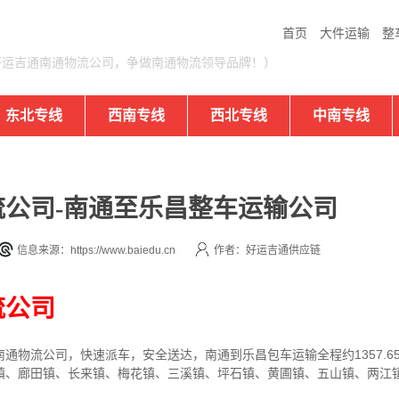
首页
大件运输
整
好运吉通南通物流公司，争做南通物流领导品牌！）
东北专线
西南专线
西北专线
中南专线
公司-南通至乐昌整车运输公司
信息来源：https://www.baiedu.cn
作者：好运吉通供应链
流公司
通物流公司，快速派车，安全送达，南通到乐昌包车运输全程约1357.6
镇、廊田镇、长来镇、梅花镇、三溪镇、坪石镇、黄圃镇、五山镇、两江