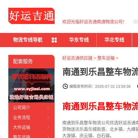
欢迎光临好运吉通南通物流公司！
（
物流专线导航
华东专线
华北专线
好运吉通供应链
>
整车运输
>
配套服务
南通到乐昌整车物流
编辑发布时间：2026-07-31 13:59:38
南通到乐昌整车物
公司简介
业务流程
南通到乐昌整车物流公司优选好运吉通南
大件运输
货物送达乐昌乐城街道、北乡镇、九峰
大源镇、庆云镇、白石镇。
整车运输