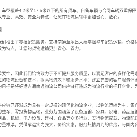
车型覆盖4.2米至17.5米以下的所有货车。自备车辆与合同车辆双重保
以专业、高效、安全为特点，让您在物流运输中更加省心、放心。
捷
我们推出了零担配货服务。支持南通至乐昌大票零担整车配货运输，价格
效为特点，让您的货物运输更加省心、省力。
重要性，因此我们始终致力于不断提升服务质量，以满足客户的多样化需
进的物流设备和技术，提高物流效率和服务水平；建立完善的客户服务体
的目标是将好运吉通南通物流公司供应链打造成为物流行业的标杆企业，
供应链已逐渐成为具有一定规模的现代化物流企业，以物流运输为主，集
的整车、零担货物运输，业务范围涵盖了设备运输、家具、家电、药品运
用品、机械、电力设备、建材、食品等众多行业，实行物流配载、物流配
力量雄厚，凭借承运实力强大，价格实惠，服务热情周到的优势，与国内