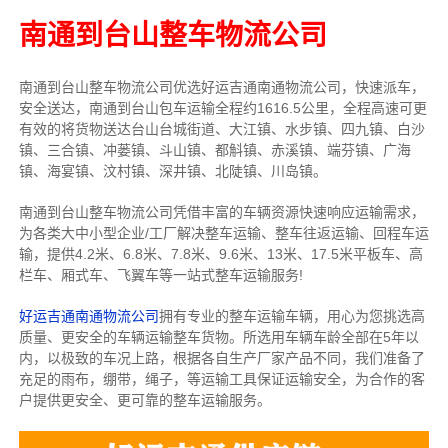
南通到台山整车物流公司
南通到台山整车物流公司优选好运吉通南通物流公司，快速派车，
安全送达，南通到台山包车运输全程约1616.5公里，全程高速可更
有效的将货物送达台山台城街道、大江镇、水步镇、四九镇、白沙
镇、三合镇、冲蒌镇、斗山镇、都斛镇、赤溪镇、端芬镇、广海
镇、海宴镇、汶村镇、深井镇、北陡镇、川岛镇。
南通到台山整车物流公司凭借丰富的车辆资源快速响应运输需求，
为各类大中小型企业/工厂解决整车运输、整车往返运输、回程车运
输，
提供
4.2米、6.8米、7.8米、9.6米、13米、17.5米
平板车、高
栏车、厢式车、飞翼车
等一站式整车运输服务!
好运吉通南通物流公司
拥有专业的整车运输车辆，用心为您挑选高
质量、更安全的车辆运输整车货物。所选用车辆车龄全部在5年以
内，以极致的车况上路，根据各自生产厂家产品不同，我们准备了
充足的雨布，绷带，绳子，等运输工具保证运输安全，为合作的客
户提供更安全、更可靠的整车运输服务。