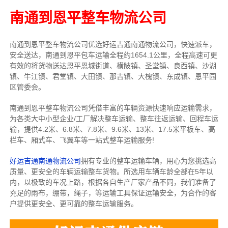
南通到恩平整车物流公司
南通到恩平整车物流公司优选好运吉通南通物流公司，快速派车，
安全送达，南通到恩平包车运输全程约1654.1公里，全程高速可更
有效的将货物送达恩平恩城街道、横陂镇、圣堂镇、良西镇、沙湖
镇、牛江镇、君堂镇、大田镇、那吉镇、大槐镇、东成镇、恩平园
区管委会。
南通到恩平整车物流公司凭借丰富的车辆资源快速响应运输需求，
为各类大中小型企业/工厂解决整车运输、整车往返运输、回程车运
输，
提供
4.2米、6.8米、7.8米、9.6米、13米、17.5米
平板车、高
栏车、厢式车、飞翼车
等一站式整车运输服务!
好运吉通南通物流公司
拥有专业的整车运输车辆，用心为您挑选高
质量、更安全的车辆运输整车货物。所选用车辆车龄全部在5年以
内，以极致的车况上路，根据各自生产厂家产品不同，我们准备了
充足的雨布，绷带，绳子，等运输工具保证运输安全，为合作的客
户提供更安全、更可靠的整车运输服务。