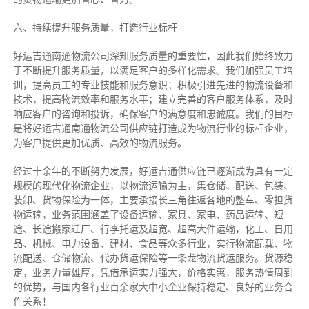
六、持续提升服务质量，打造行业标杆
好运吉通南通物流公司深知服务质量的重要性，因此我们始终致力
于不断提升服务质量，以满足客户的多样化需求。我们加强员工培
训，提高员工的专业技能和服务意识；积极引进先进的物流设备和
技术，提高物流效率和服务水平；建立完善的客户服务体系，及时
响应客户的咨询和投诉，确保客户的满意度和忠诚度。我们的目标
是将好运吉通南通物流公司供应链打造成为物流行业的标杆企业，
为客户提供更加优质、高效的物流服务。
经过十余年的不断努力发展，好运吉通供应链已逐渐成为具有一定
规模的现代化物流企业，以物流运输为主，集仓储、配送、包装、
装卸、货物保险为一体，主要承接长三角往返各地的整车、零担货
物运输，业务范围涵盖了设备运输、家具、家电、药品运输、短
途、长途搬家迁厂、行李托运及超宽、超高大件运输，化工、日用
品、机械、电力设备、建材、食品等众多行业，实行物流配载、物
流配送、仓储物流、代办货运保险等一条龙物流货运服务。货源稳
定，业务力量雄厚，凭借承运实力强大，价格实惠，服务热情周到
的优势，与国内各行业百余家大中小企业保持稳定、良好的业务合
作关系！