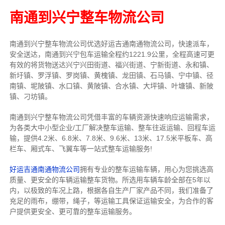
南通到兴宁整车物流公司
南通到兴宁整车物流公司优选好运吉通南通物流公司，快速派车，
安全送达，南通到兴宁包车运输全程约1221.9公里，全程高速可更
有效的将货物送达兴宁兴田街道、福兴街道、宁新街道、永和镇、
新圩镇、罗浮镇、罗岗镇、黄槐镇、龙田镇、石马镇、宁中镇、径
南镇、坭陂镇、水口镇、黄陂镇、合水镇、大坪镇、叶塘镇、新陂
镇、刁坊镇。
南通到兴宁整车物流公司凭借丰富的车辆资源快速响应运输需求，
为各类大中小型企业/工厂解决整车运输、整车往返运输、回程车运
输，
提供
4.2米、6.8米、7.8米、9.6米、13米、17.5米
平板车、高
栏车、厢式车、飞翼车
等一站式整车运输服务!
好运吉通南通物流公司
拥有专业的整车运输车辆，用心为您挑选高
质量、更安全的车辆运输整车货物。所选用车辆车龄全部在5年以
内，以极致的车况上路，根据各自生产厂家产品不同，我们准备了
充足的雨布，绷带，绳子，等运输工具保证运输安全，为合作的客
户提供更安全、更可靠的整车运输服务。