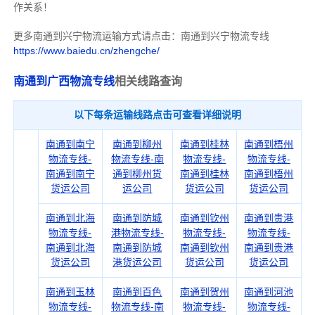
作关系！
更多南通到兴宁物流运输方式请点击：南通到兴宁物流专线
https://www.baiedu.cn/zhengche/
南通到广西物流专线
相关线路查询
以下每条运输线路点击可查看详细说明
南通到南宁
南通到柳州
南通到桂林
南通到梧州
物流专线-
物流专线-南
物流专线-
物流专线-
南通到南宁
通到柳州货
南通到桂林
南通到梧州
货运公司
运公司
货运公司
货运公司
南通到北海
南通到防城
南通到钦州
南通到贵港
物流专线-
港物流专线-
物流专线-
物流专线-
南通到北海
南通到防城
南通到钦州
南通到贵港
货运公司
港货运公司
货运公司
货运公司
南通到玉林
南通到百色
南通到贺州
南通到河池
物流专线-
物流专线-南
物流专线-
物流专线-