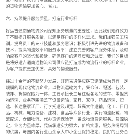
的货物运输更加省心、省力。
六、持续提升服务质量，打造行业标杆
好运吉通南通物流公司深知服务质量的重要性，因此我们始终致力
于不断提升服务质量，以满足客户的多样化需求。我们加强员工培
训，提高员工的专业技能和服务意识；积极引进先进的物流设备和
技术，提高物流效率和服务水平；建立完善的客户服务体系，及时
响应客户的咨询和投诉，确保客户的满意度和忠诚度。我们的目标
是将好运吉通南通物流公司供应链打造成为物流行业的标杆企业，
为客户提供更加优质、高效的物流服务。
经过十余年的不断努力发展，好运吉通供应链已逐渐成为具有一定
规模的现代化物流企业，以物流运输为主，集仓储、配送、包装、
装卸、货物保险为一体，主要承接长三角往返各地的整车、零担货
物运输，业务范围涵盖了设备运输、家具、家电、药品运输、短
途、长途搬家迁厂、行李托运及超宽、超高大件运输，化工、日用
品、机械、电力设备、建材、食品等众多行业，实行物流配载、物
流配送、仓储物流、代办货运保险等一条龙物流货运服务。货源稳
定，业务力量雄厚，凭借承运实力强大，价格实惠，服务热情周到
的优势，与国内各行业百余家大中小企业保持稳定、良好的业务合