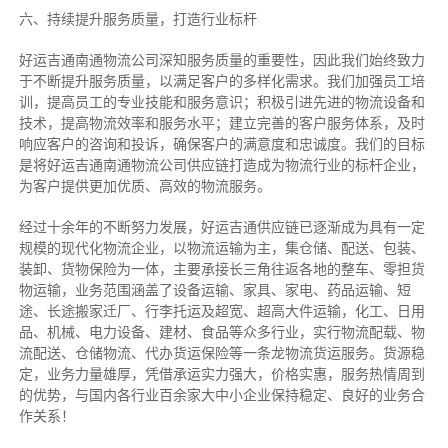
六、持续提升服务质量，打造行业标杆
好运吉通南通物流公司深知服务质量的重要性，因此我们始终致力
于不断提升服务质量，以满足客户的多样化需求。我们加强员工培
训，提高员工的专业技能和服务意识；积极引进先进的物流设备和
技术，提高物流效率和服务水平；建立完善的客户服务体系，及时
响应客户的咨询和投诉，确保客户的满意度和忠诚度。我们的目标
是将好运吉通南通物流公司供应链打造成为物流行业的标杆企业，
为客户提供更加优质、高效的物流服务。
经过十余年的不断努力发展，好运吉通供应链已逐渐成为具有一定
规模的现代化物流企业，以物流运输为主，集仓储、配送、包装、
装卸、货物保险为一体，主要承接长三角往返各地的整车、零担货
物运输，业务范围涵盖了设备运输、家具、家电、药品运输、短
途、长途搬家迁厂、行李托运及超宽、超高大件运输，化工、日用
品、机械、电力设备、建材、食品等众多行业，实行物流配载、物
流配送、仓储物流、代办货运保险等一条龙物流货运服务。货源稳
定，业务力量雄厚，凭借承运实力强大，价格实惠，服务热情周到
的优势，与国内各行业百余家大中小企业保持稳定、良好的业务合
作关系！