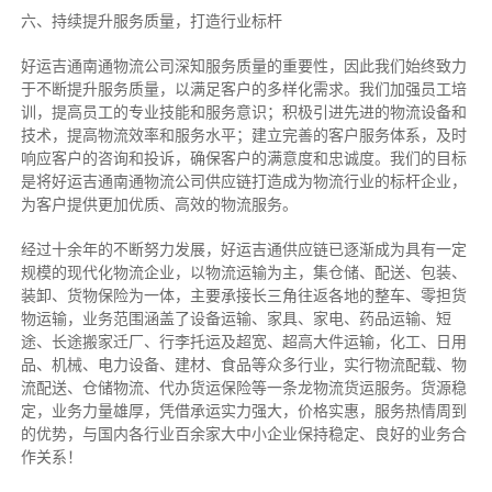
六、持续提升服务质量，打造行业标杆
好运吉通南通物流公司深知服务质量的重要性，因此我们始终致力
于不断提升服务质量，以满足客户的多样化需求。我们加强员工培
训，提高员工的专业技能和服务意识；积极引进先进的物流设备和
技术，提高物流效率和服务水平；建立完善的客户服务体系，及时
响应客户的咨询和投诉，确保客户的满意度和忠诚度。我们的目标
是将好运吉通南通物流公司供应链打造成为物流行业的标杆企业，
为客户提供更加优质、高效的物流服务。
经过十余年的不断努力发展，好运吉通供应链已逐渐成为具有一定
规模的现代化物流企业，以物流运输为主，集仓储、配送、包装、
装卸、货物保险为一体，主要承接长三角往返各地的整车、零担货
物运输，业务范围涵盖了设备运输、家具、家电、药品运输、短
途、长途搬家迁厂、行李托运及超宽、超高大件运输，化工、日用
品、机械、电力设备、建材、食品等众多行业，实行物流配载、物
流配送、仓储物流、代办货运保险等一条龙物流货运服务。货源稳
定，业务力量雄厚，凭借承运实力强大，价格实惠，服务热情周到
的优势，与国内各行业百余家大中小企业保持稳定、良好的业务合
作关系！