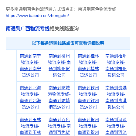
更多南通到百色物流运输方式请点击：南通到百色物流专线
https://www.baiedu.cn/zhengche/
南通到广西物流专线
相关线路查询
以下每条运输线路点击可查看详细说明
南通到南宁
南通到柳州
南通到桂林
南通到梧州
物流专线-
物流专线-南
物流专线-
物流专线-
南通到南宁
通到柳州货
南通到桂林
南通到梧州
货运公司
运公司
货运公司
货运公司
南通到北海
南通到防城
南通到钦州
南通到贵港
物流专线-
港物流专线-
物流专线-
物流专线-
南通到北海
南通到防城
南通到钦州
南通到贵港
货运公司
港货运公司
货运公司
货运公司
南通到玉林
南通到百色
南通到贺州
南通到河池
物流专线-
物流专线-南
物流专线-
物流专线-
南通到玉林
通到百色货
南通到贺州
南通到河池