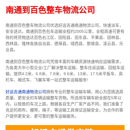
南通到百色整车物流公司
南通到百色整车物流公司优选好运吉通南通物流公司，快速派车，
安全送达，南通到百色包车运输全程约2005公里，全程高速可更有
效的将货物送达百色右江区、田阳县、田东县、平果县、田林县、
西林县、隆林各族自治县、德保县、靖西县、那坡县、凌云县、乐
业县。
南通到百色整车物流公司凭借丰富的车辆资源快速响应运输需求，
为各类大中小型企业/工厂解决整车运输、整车往返运输、回程车运
输，
提供
4.2米、6.8米、7.8米、9.6米、13米、17.5米
平板车、高
栏车、厢式车、飞翼车
等一站式整车运输服务!
好运吉通南通物流公司
拥有专业的整车运输车辆，用心为您挑选高
质量、更安全的车辆运输整车货物。所选用车辆车龄全部在5年以
内，以极致的车况上路，根据各自生产厂家产品不同，我们准备了
充足的雨布，绷带，绳子，等运输工具保证运输安全，为合作的客
户提供更安全、更可靠的整车运输服务。