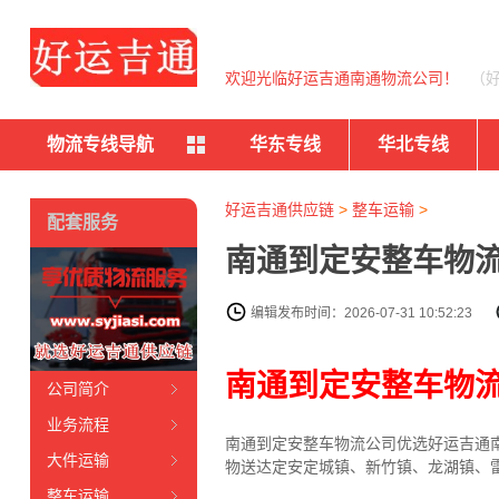
欢迎光临好运吉通南通物流公司！
（
物流专线导航
华东专线
华北专线
好运吉通供应链
>
整车运输
>
配套服务
南通到定安整车物流
编辑发布时间：2026-07-31 10:52:23
南通到定安整车物
公司简介
业务流程
南通到定安整车物流公司优选好运吉通南
大件运输
物送达定安定城镇、新竹镇、龙湖镇、
整车运输