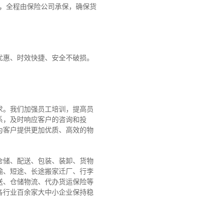
障，全程由保险公司承保，确保货
优惠、时效快捷、安全不破损。
求。我们加强员工培训，提高员
系，及时响应客户的咨询和投
为客户提供更加优质、高效的物
仓储、配送、包装、装卸、货物
输、短途、长途搬家迁厂、行李
送、仓储物流、代办货运保险等
各行业百余家大中小企业保持稳