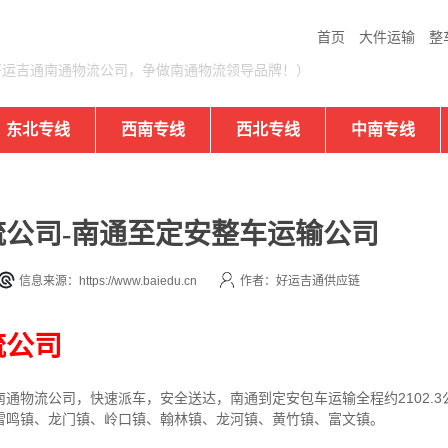
首页
大件运输
整
好运吉通南通物流公司，争做南通物流领导品牌！）
东北专线
西南专线
西北专线
中南专线
公司-南通至定安整车运输公司
信息来源：https://www.baiedu.cn
作者：好运吉通供应链
流公司
通物流公司，快速派车，安全送达，南通到定安包车运输全程约2102.
雷鸣镇、龙门镇、岭口镇、翰林镇、龙河镇、黄竹镇、富文镇。