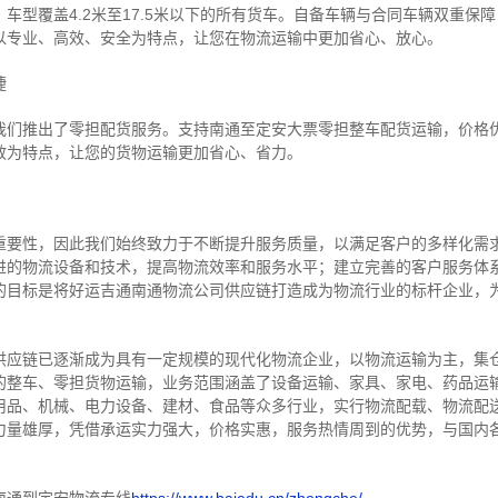
车型覆盖4.2米至17.5米以下的所有货车。自备车辆与合同车辆双重保
以专业、高效、安全为特点，让您在物流运输中更加省心、放心。
捷
我们推出了零担配货服务。支持南通至定安大票零担整车配货运输，价格
效为特点，让您的货物运输更加省心、省力。
重要性，因此我们始终致力于不断提升服务质量，以满足客户的多样化需
进的物流设备和技术，提高物流效率和服务水平；建立完善的客户服务体
的目标是将好运吉通南通物流公司供应链打造成为物流行业的标杆企业，
供应链已逐渐成为具有一定规模的现代化物流企业，以物流运输为主，集
的整车、零担货物运输，业务范围涵盖了设备运输、家具、家电、药品运
用品、机械、电力设备、建材、食品等众多行业，实行物流配载、物流配
力量雄厚，凭借承运实力强大，价格实惠，服务热情周到的优势，与国内