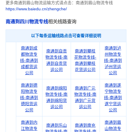
更多南通到眉山物流运输方式请点击：南通到眉山物流专线
https://www.baiedu.cn/zhengche/
南通到四川物流专线
相关线路查询
以下每条运输线路点击可查看详细说明
南通到成
南通到泸
南通到自贡
南通到攀枝
都物流专
州物流专
物流专线-南
花物流专线-
线-南通到
线-南通到
通到自贡货
南通到攀枝
成都货运
泸州货运
运公司
花货运公司
公司
公司
南通到德
南通到遂
南通到绵阳
南通到广元
阳物流专
宁物流专
物流专线-南
物流专线-南
线-南通到
线-南通到
通到绵阳货
通到广元货
德阳货运
遂宁货运
运公司
运公司
公司
公司
南通到内
南通到眉
南通到乐山
南通到南充
江物流专
山物流专
物流专线-南
物流专线-南