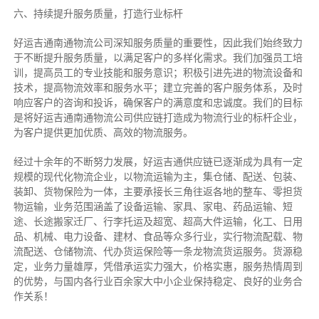
六、持续提升服务质量，打造行业标杆
好运吉通南通物流公司深知服务质量的重要性，因此我们始终致力
于不断提升服务质量，以满足客户的多样化需求。我们加强员工培
训，提高员工的专业技能和服务意识；积极引进先进的物流设备和
技术，提高物流效率和服务水平；建立完善的客户服务体系，及时
响应客户的咨询和投诉，确保客户的满意度和忠诚度。我们的目标
是将好运吉通南通物流公司供应链打造成为物流行业的标杆企业，
为客户提供更加优质、高效的物流服务。
经过十余年的不断努力发展，好运吉通供应链已逐渐成为具有一定
规模的现代化物流企业，以物流运输为主，集仓储、配送、包装、
装卸、货物保险为一体，主要承接长三角往返各地的整车、零担货
物运输，业务范围涵盖了设备运输、家具、家电、药品运输、短
途、长途搬家迁厂、行李托运及超宽、超高大件运输，化工、日用
品、机械、电力设备、建材、食品等众多行业，实行物流配载、物
流配送、仓储物流、代办货运保险等一条龙物流货运服务。货源稳
定，业务力量雄厚，凭借承运实力强大，价格实惠，服务热情周到
的优势，与国内各行业百余家大中小企业保持稳定、良好的业务合
作关系！