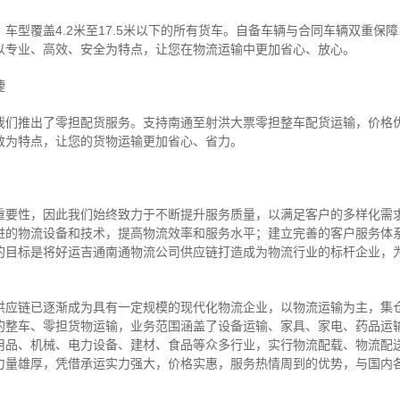
车型覆盖4.2米至17.5米以下的所有货车。自备车辆与合同车辆双重保
以专业、高效、安全为特点，让您在物流运输中更加省心、放心。
捷
我们推出了零担配货服务。支持南通至射洪大票零担整车配货运输，价格
效为特点，让您的货物运输更加省心、省力。
重要性，因此我们始终致力于不断提升服务质量，以满足客户的多样化需
进的物流设备和技术，提高物流效率和服务水平；建立完善的客户服务体
的目标是将好运吉通南通物流公司供应链打造成为物流行业的标杆企业，
供应链已逐渐成为具有一定规模的现代化物流企业，以物流运输为主，集
的整车、零担货物运输，业务范围涵盖了设备运输、家具、家电、药品运
用品、机械、电力设备、建材、食品等众多行业，实行物流配载、物流配
力量雄厚，凭借承运实力强大，价格实惠，服务热情周到的优势，与国内