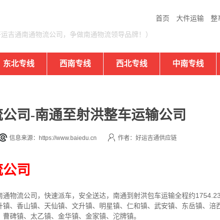
首页
大件运输
整
好运吉通南通物流公司，争做南通物流领导品牌！）
东北专线
西南专线
西北专线
中南专线
公司-南通至射洪整车运输公司
信息来源：https://www.baiedu.cn
作者：好运吉通供应链
流公司
通物流公司，快速派车，安全送达，南通到射洪包车运输全程约1754.2
升镇、香山镇、天仙镇、文升镇、明星镇、仁和镇、武安镇、东岳镇、涪
、曹碑镇、太乙镇、金华镇、金家镇、沱牌镇。