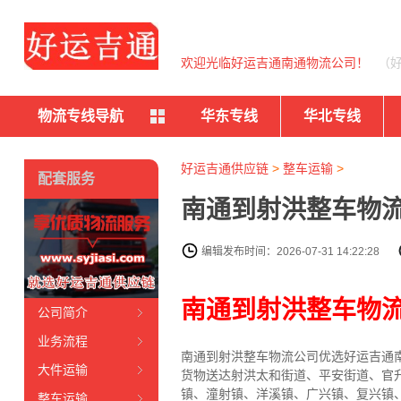
欢迎光临好运吉通南通物流公司！
（
物流专线导航
华东专线
华北专线
好运吉通供应链
>
整车运输
>
配套服务
南通到射洪整车物流
编辑发布时间：2026-07-31 14:22:28
南通到射洪整车物
公司简介
业务流程
南通到射洪整车物流公司优选好运吉通南
大件运输
货物送达射洪太和街道、平安街道、官
镇、潼射镇、洋溪镇、广兴镇、复兴镇
整车运输