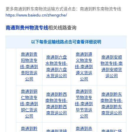
更多南通到黔东南物流运输方式请点击：南通到黔东南物流专线
https://www.baiedu.cn/zhengche/
南通到贵州物流专线
相关线路查询
以下每条运输线路点击可查看详细说明
南通到贵
南通到遵
南通到六盘
南通到安顺
阳物流专
义物流专
水物流专线-
物流专线-南
线-南通到
线-南通到
南通到六盘
通到安顺货
贵阳货运
遵义货运
水货运公司
运公司
公司
公司
南通到铜
南通到毕
南通到黔西
南通到黔东
仁物流专
节物流专
南物流专线-
南物流专线-
线-南通到
线-南通到
南通到黔西
南通到黔东
铜仁货运
毕节货运
南货运公司
南货运公司
公司
公司
南通到黔
南通到赤
南通到清镇
南通到仁怀