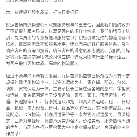
六、持续提升服务质量，打造行业标杆
好运吉通南通物流公司深知服务质量的重要性，因此我们始终致力
于不断提升服务质量，以满足客户的多样化需求。我们加强员工培
训，提高员工的专业技能和服务意识；积极引进先进的物流设备和
技术，提高物流效率和服务水平；建立完善的客户服务体系，及时
响应客户的咨询和投诉，确保客户的满意度和忠诚度。我们的目标
是将好运吉通南通物流公司供应链打造成为物流行业的标杆企业，
为客户提供更加优质、高效的物流服务。
经过十余年的不断努力发展，好运吉通供应链已逐渐成为具有一定
规模的现代化物流企业，以物流运输为主，集仓储、配送、包装、
装卸、货物保险为一体，主要承接长三角往返各地的整车、零担货
物运输，业务范围涵盖了设备运输、家具、家电、药品运输、短
途、长途搬家迁厂、行李托运及超宽、超高大件运输，化工、日用
品、机械、电力设备、建材、食品等众多行业，实行物流配载、物
流配送、仓储物流、代办货运保险等一条龙物流货运服务。货源稳
定，业务力量雄厚，凭借承运实力强大，价格实惠，服务热情周到
的优势，与国内各行业百余家大中小企业保持稳定、良好的业务合
作关系！