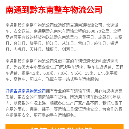
南通到黔东南整车物流公司
南通到黔东南整车物流公司优选好运吉通南通物流公司，快速派
车，安全送达，南通到黔东南包车运输全程约1698.78公里，全程
高速可更有效的将货物送达黔东南凯里市、黄平县、施秉县、三穗
县、台江县、黎平县、榕江县、从江县、雷山县、麻江县、镇远
县、岑巩县、天柱县、锦屏县、剑河县。
南通到黔东南整车物流公司凭借丰富的车辆资源快速响应运输需
求，为各类大中小型企业/工厂解决整车运输、整车往返运输、回程
车运输，
提供
4.2米、6.8米、7.8米、9.6米、13米、17.5米
平板
车、高栏车、厢式车、飞翼车
等一站式整车运输服务!
好运吉通南通物流公司
拥有专业的整车运输车辆，用心为您挑选高
质量、更安全的车辆运输整车货物。所选用车辆车龄全部在5年以
内，以极致的车况上路，根据各自生产厂家产品不同，我们准备了
充足的雨布，绷带，绳子，等运输工具保证运输安全，为合作的客
户提供更安全、更可靠的整车运输服务。