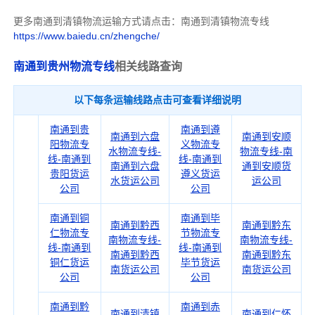
更多南通到清镇物流运输方式请点击：南通到清镇物流专线
https://www.baiedu.cn/zhengche/
南通到贵州物流专线
相关线路查询
以下每条运输线路点击可查看详细说明
南通到贵
南通到遵
南通到六盘
南通到安顺
阳物流专
义物流专
水物流专线-
物流专线-南
线-南通到
线-南通到
南通到六盘
通到安顺货
贵阳货运
遵义货运
水货运公司
运公司
公司
公司
南通到铜
南通到毕
南通到黔西
南通到黔东
仁物流专
节物流专
南物流专线-
南物流专线-
线-南通到
线-南通到
南通到黔西
南通到黔东
铜仁货运
毕节货运
南货运公司
南货运公司
公司
公司
南通到黔
南通到赤
南通到清镇
南通到仁怀