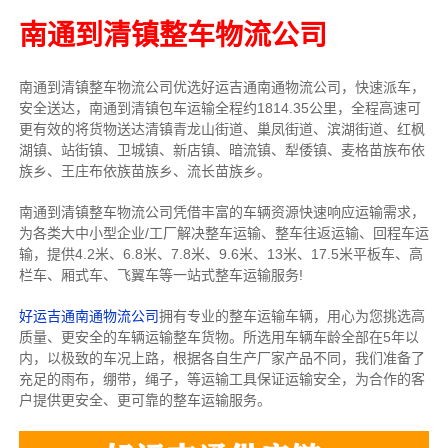
南通到清镇整车物流公司
南通到清镇整车物流公司优选好运吉通南通物流公司，快速派车，
安全送达，南通到清镇包车运输全程约1814.35公里，全程高速可
更有效的将货物送达清镇青龙山街道、巢凤街道、滨湖街道、红枫
湖镇、站街镇、卫城镇、新店镇、暗流镇、犁倭镇、麦格苗族布依
族乡、王庄布依族苗族乡、流长苗族乡。
南通到清镇整车物流公司凭借丰富的车辆资源快速响应运输需求，
为各类大中小型企业/工厂解决整车运输、整车往返运输、回程车运
输，
提供
4.2米、6.8米、7.8米、9.6米、13米、17.5米
平板车、高
栏车、厢式车、飞翼车
等一站式整车运输服务!
好运吉通南通物流公司
拥有专业的整车运输车辆，用心为您挑选高
质量、更安全的车辆运输整车货物。所选用车辆车龄全部在5年以
内，以极致的车况上路，根据各自生产厂家产品不同，我们准备了
充足的雨布，绷带，绳子，等运输工具保证运输安全，为合作的客
户提供更安全、更可靠的整车运输服务。