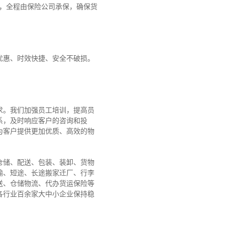
障，全程由保险公司承保，确保货
优惠、时效快捷、安全不破损。
求。我们加强员工培训，提高员
系，及时响应客户的咨询和投
为客户提供更加优质、高效的物
仓储、配送、包装、装卸、货物
输、短途、长途搬家迁厂、行李
送、仓储物流、代办货运保险等
各行业百余家大中小企业保持稳