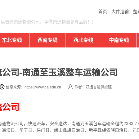
首页
大件运输
整
好运吉通南通物流公司，争做南通物流领导品牌！）
东北专线
西南专线
西北专线
中南专线
公司-南通至玉溪整车运输公司
信息来源：https://www.baiedu.cn
作者：好运吉通供应链
流公司
通物流公司，快速派车，安全送达，南通到玉溪包车运输全程约2383.7
、通海县、华宁县、易门县、峨山彝族自治县、新平彝族傣族自治县、元