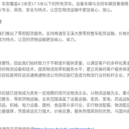
车型覆盖4.2米至17.5米以下的所有货车。自备车辆与合同车辆双重保
以专业、高效、安全为特点，让您在物流运输中更加省心、放心。
捷
我们推出了零担配货服务。支持南通至玉溪大票零担整车配货运输，价格
效为特点，让您的货物运输更加省心、省力。
重要性，因此我们始终致力于不断提升服务质量，以满足客户的多样化需
进的物流设备和技术，提高物流效率和服务水平；建立完善的客户服务体
的目标是将好运吉通南通物流公司供应链打造成为物流行业的标杆企业，
供应链已逐渐成为具有一定规模的现代化物流企业，以物流运输为主，集
的整车、零担货物运输，业务范围涵盖了设备运输、家具、家电、药品运
用品、机械、电力设备、建材、食品等众多行业，实行物流配载、物流配
力量雄厚，凭借承运实力强大，价格实惠，服务热情周到的优势，与国内