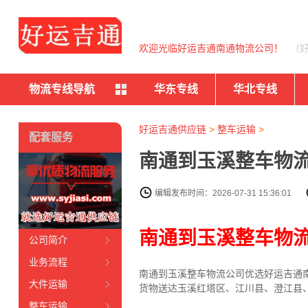
欢迎光临好运吉通南通物流公司！
（
物流专线导航
华东专线
华北专线
好运吉通供应链
>
整车运输
>
配套服务
南通到玉溪整车物流
编辑发布时间：2026-07-31 15:36:01
南通到玉溪整车物
公司简介
业务流程
南通到玉溪整车物流公司优选好运吉通南
大件运输
货物送达玉溪红塔区、江川县、澄江县
整车运输