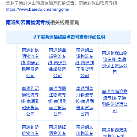
更多南通到保山物流运输方式请点击：南通到保山物流专线
https://www.baiedu.cn/zhengche/
南通到云南物流专线
相关线路查询
以下每条运输线路点击可查看详细说明
南通到昆
南通到曲
南通到玉
南通到保山物
明物流专
靖物流专
溪物流专
流专线-南通
线-南通到
线-南通到
线-南通到
到保山货运公
昆明货运
曲靖货运
玉溪货运
司
公司
公司
公司
南通到昭
南通到丽
南通到普
南通到临沧物
通物流专
江物流专
洱物流专
流专线-南通
线-南通到
线-南通到
线-南通到
到临沧货运公
昭通货运
丽江货运
普洱货运
司
公司
公司
公司
南通到楚
南通到红
南通到文
南通到西双版
雄物流专
河物流专
山物流专
纳物流专线-