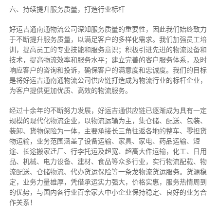
六、持续提升服务质量，打造行业标杆
好运吉通南通物流公司深知服务质量的重要性，因此我们始终致力
于不断提升服务质量，以满足客户的多样化需求。我们加强员工培
训，提高员工的专业技能和服务意识；积极引进先进的物流设备和
技术，提高物流效率和服务水平；建立完善的客户服务体系，及时
响应客户的咨询和投诉，确保客户的满意度和忠诚度。我们的目标
是将好运吉通南通物流公司供应链打造成为物流行业的标杆企业，
为客户提供更加优质、高效的物流服务。
经过十余年的不断努力发展，好运吉通供应链已逐渐成为具有一定
规模的现代化物流企业，以物流运输为主，集仓储、配送、包装、
装卸、货物保险为一体，主要承接长三角往返各地的整车、零担货
物运输，业务范围涵盖了设备运输、家具、家电、药品运输、短
途、长途搬家迁厂、行李托运及超宽、超高大件运输，化工、日用
品、机械、电力设备、建材、食品等众多行业，实行物流配载、物
流配送、仓储物流、代办货运保险等一条龙物流货运服务。货源稳
定，业务力量雄厚，凭借承运实力强大，价格实惠，服务热情周到
的优势，与国内各行业百余家大中小企业保持稳定、良好的业务合
作关系！