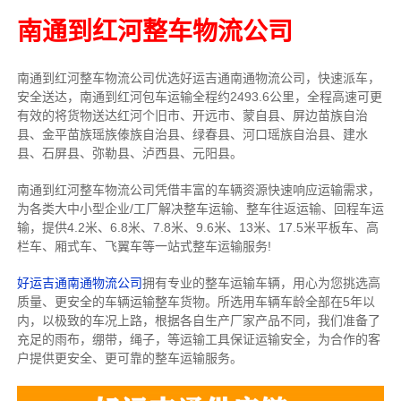
南通到红河整车物流公司
南通到红河整车物流公司优选好运吉通南通物流公司，快速派车，
安全送达，南通到红河包车运输全程约2493.6公里，全程高速可更
有效的将货物送达红河个旧市、开远市、蒙自县、屏边苗族自治
县、金平苗族瑶族傣族自治县、绿春县、河口瑶族自治县、建水
县、石屏县、弥勒县、泸西县、元阳县。
南通到红河整车物流公司凭借丰富的车辆资源快速响应运输需求，
为各类大中小型企业/工厂解决整车运输、整车往返运输、回程车运
输，
提供
4.2米、6.8米、7.8米、9.6米、13米、17.5米
平板车、高
栏车、厢式车、飞翼车
等一站式整车运输服务!
好运吉通南通物流公司
拥有专业的整车运输车辆，用心为您挑选高
质量、更安全的车辆运输整车货物。所选用车辆车龄全部在5年以
内，以极致的车况上路，根据各自生产厂家产品不同，我们准备了
充足的雨布，绷带，绳子，等运输工具保证运输安全，为合作的客
户提供更安全、更可靠的整车运输服务。