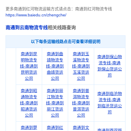
更多南通到红河物流运输方式请点击：南通到红河物流专线
https://www.baiedu.cn/zhengche/
南通到云南物流专线
相关线路查询
以下每条运输线路点击可查看详细说明
南通到昆
南通到曲
南通到玉
南通到保山物
明物流专
靖物流专
溪物流专
流专线-南通
线-南通到
线-南通到
线-南通到
到保山货运公
昆明货运
曲靖货运
玉溪货运
司
公司
公司
公司
南通到昭
南通到丽
南通到普
南通到临沧物
通物流专
江物流专
洱物流专
流专线-南通
线-南通到
线-南通到
线-南通到
到临沧货运公
昭通货运
丽江货运
普洱货运
司
公司
公司
公司
南通到楚
南通到红
南通到文
南通到西双版