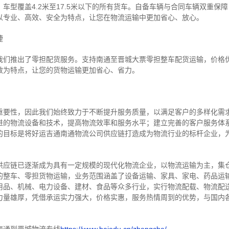
车型覆盖4.2米至17.5米以下的所有货车。自备车辆与合同车辆双重保
以专业、高效、安全为特点，让您在物流运输中更加省心、放心。
捷
我们推出了零担配货服务。支持南通至晋城大票零担整车配货运输，价格
效为特点，让您的货物运输更加省心、省力。
重要性，因此我们始终致力于不断提升服务质量，以满足客户的多样化需
进的物流设备和技术，提高物流效率和服务水平；建立完善的客户服务体
的目标是将好运吉通南通物流公司供应链打造成为物流行业的标杆企业，
供应链已逐渐成为具有一定规模的现代化物流企业，以物流运输为主，集
的整车、零担货物运输，业务范围涵盖了设备运输、家具、家电、药品运
用品、机械、电力设备、建材、食品等众多行业，实行物流配载、物流配
力量雄厚，凭借承运实力强大，价格实惠，服务热情周到的优势，与国内