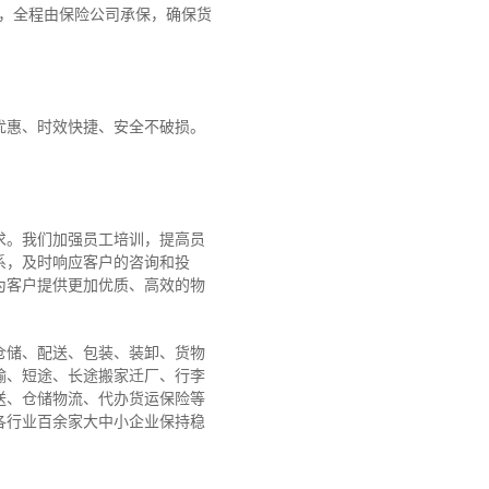
障，全程由保险公司承保，确保货
优惠、时效快捷、安全不破损。
求。我们加强员工培训，提高员
系，及时响应客户的咨询和投
为客户提供更加优质、高效的物
仓储、配送、包装、装卸、货物
输、短途、长途搬家迁厂、行李
送、仓储物流、代办货运保险等
各行业百余家大中小企业保持稳