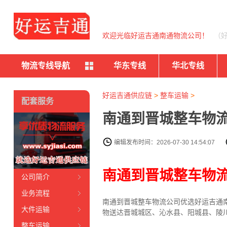
欢迎光临好运吉通南通物流公司！
（
物流专线导航
华东专线
华北专线
好运吉通供应链
>
整车运输
>
配套服务
南通到晋城整车物流
编辑发布时间：2026-07-30 14:54:07
南通到晋城整车物
公司简介
业务流程
南通到晋城整车物流公司优选好运吉通南
大件运输
物送达晋城城区、沁水县、阳城县、陵
整车运输