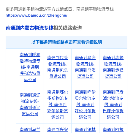
更多南通到丰镇物流运输方式请点击：南通到丰镇物流专线
https://www.baiedu.cn/zhengche/
南通到内蒙古物流专线
相关线路查询
以下每条运输线路点击可查看详细说明
南通到呼和
南通到包头
南通到乌海
南通到赤峰
浩特物流专
物流专线-
物流专线-
物流专线-
线-南通到
南通到包头
南通到乌海
南通到赤峰
呼和浩特货
货运公司
货运公司
货运公司
运公司
南通到鄂尔
南通到呼伦
南通到巴彦
南通到通辽
多斯物流专
贝尔物流专
淖尔物流专
物流专线-
线-南通到
线-南通到
线-南通到
南通到通辽
鄂尔多斯货
呼伦贝尔货
巴彦淖尔货
货运公司
运公司
运公司
运公司
南通到乌兰
南通到兴安
南通到锡林
南通到阿拉