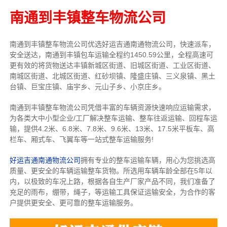
南通到丰镇整车物流公司
南通到丰镇整车物流公司优选好运吉通南通物流公司，快速派车，
安全送达，南通到丰镇包车运输全程约1450.59公里，全程高速可
更有效的将货物送达丰镇新城区街道、旧城区街道、工业区街道、
南城区街道、北城区街道、红砂坝镇、隆盛庄镇、三义泉镇、黑土
台镇、巨宝庄镇、庙宇乡、元山子乡、小京庄乡。
南通到丰镇整车物流公司凭借丰富的车辆资源快速响应运输需求，
为各类大中小型企业/工厂解决整车运输、整车往返运输、回程车运
输，
提供
4.2米、6.8米、7.8米、9.6米、13米、17.5米
平板车、高
栏车、厢式车、飞翼车
等一站式整车运输服务!
好运吉通南通物流公司
拥有专业的整车运输车辆，用心为您挑选高
质量、更安全的车辆运输整车货物。所选用车辆车龄全部在5年以
内，以极致的车况上路，根据各自生产厂家产品不同，我们准备了
充足的雨布，绷带，绳子，等运输工具保证运输安全，为合作的客
户提供更安全、更可靠的整车运输服务。