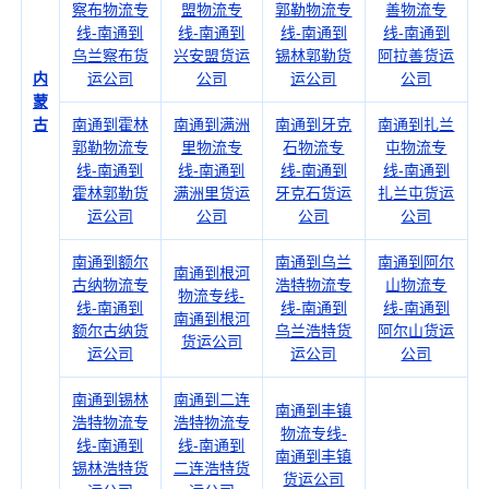
察布物流专
盟物流专
郭勒物流专
善物流专
线-南通到
线-南通到
线-南通到
线-南通到
乌兰察布货
兴安盟货运
锡林郭勒货
阿拉善货运
内
运公司
公司
运公司
公司
蒙
古
南通到霍林
南通到满洲
南通到牙克
南通到扎兰
郭勒物流专
里物流专
石物流专
屯物流专
线-南通到
线-南通到
线-南通到
线-南通到
霍林郭勒货
满洲里货运
牙克石货运
扎兰屯货运
运公司
公司
公司
公司
南通到额尔
南通到乌兰
南通到阿尔
南通到根河
古纳物流专
浩特物流专
山物流专
物流专线-
线-南通到
线-南通到
线-南通到
南通到根河
额尔古纳货
乌兰浩特货
阿尔山货运
货运公司
运公司
运公司
公司
南通到锡林
南通到二连
南通到丰镇
浩特物流专
浩特物流专
物流专线-
线-南通到
线-南通到
南通到丰镇
锡林浩特货
二连浩特货
货运公司