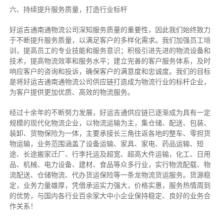
六、持续提升服务质量，打造行业标杆
好运吉通南通物流公司深知服务质量的重要性，因此我们始终致力
于不断提升服务质量，以满足客户的多样化需求。我们加强员工培
训，提高员工的专业技能和服务意识；积极引进先进的物流设备和
技术，提高物流效率和服务水平；建立完善的客户服务体系，及时
响应客户的咨询和投诉，确保客户的满意度和忠诚度。我们的目标
是将好运吉通南通物流公司供应链打造成为物流行业的标杆企业，
为客户提供更加优质、高效的物流服务。
经过十余年的不断努力发展，好运吉通供应链已逐渐成为具有一定
规模的现代化物流企业，以物流运输为主，集仓储、配送、包装、
装卸、货物保险为一体，主要承接长三角往返各地的整车、零担货
物运输，业务范围涵盖了设备运输、家具、家电、药品运输、短
途、长途搬家迁厂、行李托运及超宽、超高大件运输，化工、日用
品、机械、电力设备、建材、食品等众多行业，实行物流配载、物
流配送、仓储物流、代办货运保险等一条龙物流货运服务。货源稳
定，业务力量雄厚，凭借承运实力强大，价格实惠，服务热情周到
的优势，与国内各行业百余家大中小企业保持稳定、良好的业务合
作关系！