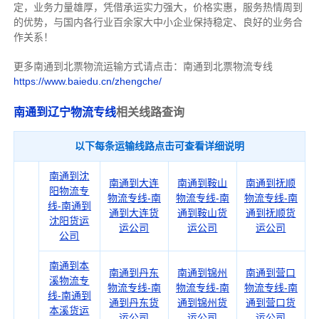
定，业务力量雄厚，凭借承运实力强大，价格实惠，服务热情周到
的优势，与国内各行业百余家大中小企业保持稳定、良好的业务合
作关系！
更多南通到北票物流运输方式请点击：南通到北票物流专线
https://www.baiedu.cn/zhengche/
南通到辽宁物流专线
相关线路查询
以下每条运输线路点击可查看详细说明
南通到沈
南通到大连
南通到鞍山
南通到抚顺
阳物流专
物流专线-南
物流专线-南
物流专线-南
线-南通到
通到大连货
通到鞍山货
通到抚顺货
沈阳货运
运公司
运公司
运公司
公司
南通到本
南通到丹东
南通到锦州
南通到营口
溪物流专
物流专线-南
物流专线-南
物流专线-南
线-南通到
通到丹东货
通到锦州货
通到营口货
本溪货运
运公司
运公司
运公司