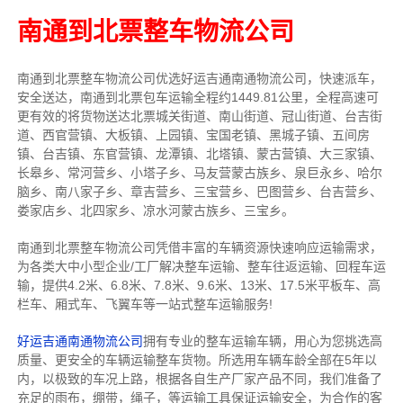
南通到北票整车物流公司
南通到北票整车物流公司优选好运吉通南通物流公司，快速派车，
安全送达，南通到北票包车运输全程约1449.81公里，全程高速可
更有效的将货物送达北票城关街道、南山街道、冠山街道、台吉街
道、西官营镇、大板镇、上园镇、宝国老镇、黑城子镇、五间房
镇、台吉镇、东官营镇、龙潭镇、北塔镇、蒙古营镇、大三家镇、
长皋乡、常河营乡、小塔子乡、马友营蒙古族乡、泉巨永乡、哈尔
脑乡、南八家子乡、章吉营乡、三宝营乡、巴图营乡、台吉营乡、
娄家店乡、北四家乡、凉水河蒙古族乡、三宝乡。
南通到北票整车物流公司凭借丰富的车辆资源快速响应运输需求，
为各类大中小型企业/工厂解决整车运输、整车往返运输、回程车运
输，
提供
4.2米、6.8米、7.8米、9.6米、13米、17.5米
平板车、高
栏车、厢式车、飞翼车
等一站式整车运输服务!
好运吉通南通物流公司
拥有专业的整车运输车辆，用心为您挑选高
质量、更安全的车辆运输整车货物。所选用车辆车龄全部在5年以
内，以极致的车况上路，根据各自生产厂家产品不同，我们准备了
充足的雨布，绷带，绳子，等运输工具保证运输安全，为合作的客