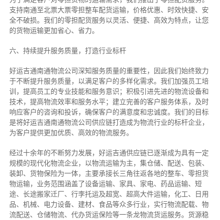
支持南通至北票大票零担整车配货运输，价格优惠、时效快捷、安
全不破损。我们的零担配货服务以灵活、便捷、高效为特点，让您
的货物运输更加省心、省力。
六、持续提升服务质量，打造行业标杆
好运吉通南通物流公司深知服务质量的重要性，因此我们始终致力
于不断提升服务质量，以满足客户的多样化需求。我们加强员工培
训，提高员工的专业技能和服务意识；积极引进先进的物流设备和
技术，提高物流效率和服务水平；建立完善的客户服务体系，及时
响应客户的咨询和投诉，确保客户的满意度和忠诚度。我们的目标
是将好运吉通南通物流公司供应链打造成为物流行业的标杆企业，
为客户提供更加优质、高效的物流服务。
经过十余年的不断努力发展，好运吉通供应链已逐渐成为具有一定
规模的现代化物流企业，以物流运输为主，集仓储、配送、包装、
装卸、货物保险为一体，主要承接长三角往返各地的整车、零担货
物运输，业务范围涵盖了设备运输、家具、家电、药品运输、短
途、长途搬家迁厂、行李托运及超宽、超高大件运输，化工、日用
品、机械、电力设备、建材、食品等众多行业，实行物流配载、物
流配送、仓储物流、代办货运保险等一条龙物流货运服务。货源稳