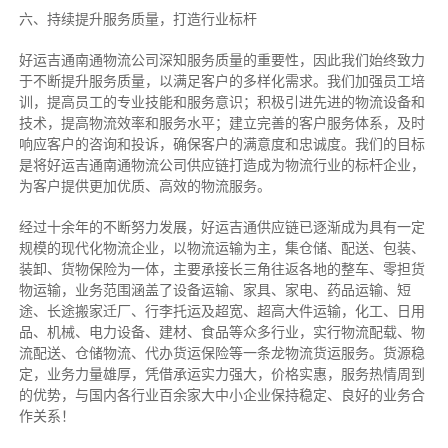
六、持续提升服务质量，打造行业标杆
好运吉通南通物流公司深知服务质量的重要性，因此我们始终致力
于不断提升服务质量，以满足客户的多样化需求。我们加强员工培
训，提高员工的专业技能和服务意识；积极引进先进的物流设备和
技术，提高物流效率和服务水平；建立完善的客户服务体系，及时
响应客户的咨询和投诉，确保客户的满意度和忠诚度。我们的目标
是将好运吉通南通物流公司供应链打造成为物流行业的标杆企业，
为客户提供更加优质、高效的物流服务。
经过十余年的不断努力发展，好运吉通供应链已逐渐成为具有一定
规模的现代化物流企业，以物流运输为主，集仓储、配送、包装、
装卸、货物保险为一体，主要承接长三角往返各地的整车、零担货
物运输，业务范围涵盖了设备运输、家具、家电、药品运输、短
途、长途搬家迁厂、行李托运及超宽、超高大件运输，化工、日用
品、机械、电力设备、建材、食品等众多行业，实行物流配载、物
流配送、仓储物流、代办货运保险等一条龙物流货运服务。货源稳
定，业务力量雄厚，凭借承运实力强大，价格实惠，服务热情周到
的优势，与国内各行业百余家大中小企业保持稳定、良好的业务合
作关系！