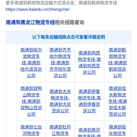
更多南通到鹤岗物流运输方式请点击：南通到鹤岗物流专线
https://www.baiedu.cn/zhengche/
南通到黑龙江物流专线
相关线路查询
以下每条运输线路点击可查看详细说明
南通到哈尔
南通到齐齐
南通到鹤
南通到鸡西
滨物流专
哈尔物流专
岗物流专
物流专线-南
线-南通到
线-南通到
线-南通到
通到鸡西货
哈尔滨货运
齐齐哈尔货
鹤岗货运
运公司
公司
运公司
公司
南通到双鸭
南通到佳
南通到大庆
南通到伊春
山物流专
木斯物流
物流专线-
物流专线-南
线-南通到
专线-南通
南通到大庆
通到伊春货
双鸭山货运
到佳木斯
货运公司
运公司
公司
货运公司
南通到七台
南通到牡丹
南通到绥
南通到黑河
河物流专
江物流专
化物流专
物流专线-南