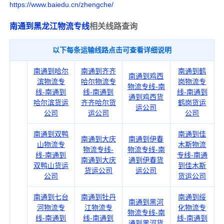
https://www.baiedu.cn/zhengche/
南通到黑龙江物流专线
相关线路查询
以下每条运输线路点击可查看详细说明
南通到哈尔
南通到齐齐
南通到鹤
南通到鸡西
滨物流专
哈尔物流专
岗物流专
物流专线-南
线-南通到
线-南通到
线-南通到
通到鸡西货
哈尔滨货运
齐齐哈尔货
鹤岗货运
运公司
公司
运公司
公司
南通到双鸭
南通到佳
南通到大庆
南通到伊春
山物流专
木斯物流
物流专线-
物流专线-南
线-南通到
专线-南通
南通到大庆
通到伊春货
双鸭山货运
到佳木斯
货运公司
运公司
公司
货运公司
南通到七台
南通到牡丹
南通到绥
南通到黑河
河物流专
江物流专
化物流专
物流专线-南
线-南通到
线-南通到
线-南通到
通到黑河货