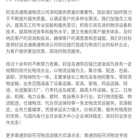
好运吉通南通物流公司深知服务质量的重要性，因此我们始终致力
于不断提升服务质量，以满足客户的多样化需求。我们加强员工培
训，提高员工的专业技能和服务意识；积极引进先进的物流设备和
技术，提高物流效率和服务水平；建立完善的客户服务体系，及时
响应客户的咨询和投诉，确保客户的满意度和忠诚度。我们的目标
是将好运吉通南通物流公司供应链打造成为物流行业的标杆企业，
为客户提供更加优质、高效的物流服务。
经过十余年的不断努力发展，好运吉通供应链已逐渐成为具有一定
规模的现代化物流企业，以物流运输为主，集仓储、配送、包装、
装卸、货物保险为一体，主要承接长三角往返各地的整车、零担货
物运输，业务范围涵盖了设备运输、家具、家电、药品运输、短
途、长途搬家迁厂、行李托运及超宽、超高大件运输，化工、日用
品、机械、电力设备、建材、食品等众多行业，实行物流配载、物
流配送、仓储物流、代办货运保险等一条龙物流货运服务。货源稳
定，业务力量雄厚，凭借承运实力强大，价格实惠，服务热情周到
的优势，与国内各行业百余家大中小企业保持稳定、良好的业务合
作关系！
更多南通到绥芬河物流运输方式请点击：南通到绥芬河物流专线