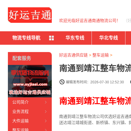
欢迎光临好运吉通南通物流公司！
（
物流专线导航
华东专线
华北专线
好运吉通供应链
>
整车运输
>
配套服务
南通到靖江整车物流
编辑发布时间：2026-07-30 12:52:30
南通到靖江整车物
公司简介
业务流程
南通到靖江整车物流公司优选好运吉通南
大件运输
送达靖江靖城街道、新桥镇、东兴镇、
整车运输