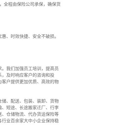
障，全程由保险公司承保，确保货
优惠、时效快捷、安全不破损。
求。我们加强员工培训，提高员
系，及时响应客户的咨询和投
为客户提供更加优质、高效的物
仓储、配送、包装、装卸、货物
输、短途、长途搬家迁厂、行李
送、仓储物流、代办货运保险等
各行业百余家大中小企业保持稳