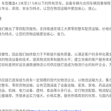
车型覆盖4.2米至17.5米以下的所有货车。自备车辆与合同车辆双重保
以专业、高效、安全为特点，让您在物流运输中更加省心、放心。
捷
我们推出了零担配货服务。支持南通至靖江大票零担整车配货运输，价格
效为特点，让您的货物运输更加省心、省力。
重要性，因此我们始终致力于不断提升服务质量，以满足客户的多样化需
进的物流设备和技术，提高物流效率和服务水平；建立完善的客户服务体
的目标是将好运吉通南通物流公司供应链打造成为物流行业的标杆企业，
供应链已逐渐成为具有一定规模的现代化物流企业，以物流运输为主，集
的整车、零担货物运输，业务范围涵盖了设备运输、家具、家电、药品运
用品、机械、电力设备、建材、食品等众多行业，实行物流配载、物流配
力量雄厚，凭借承运实力强大，价格实惠，服务热情周到的优势，与国内