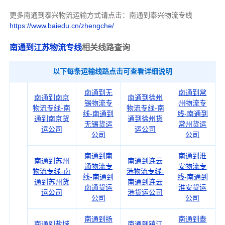
更多南通到泰兴物流运输方式请点击：南通到泰兴物流专线
https://www.baiedu.cn/zhengche/
南通到江苏物流专线
相关线路查询
以下每条运输线路点击可查看详细说明
南通到无
南通到常
南通到南京
南通到徐州
锡物流专
州物流专
物流专线-南
物流专线-南
线-南通到
线-南通到
通到南京货
通到徐州货
无锡货运
常州货运
运公司
运公司
公司
公司
南通到南
南通到淮
南通到苏州
南通到连云
通物流专
安物流专
物流专线-南
港物流专线-
线-南通到
线-南通到
通到苏州货
南通到连云
南通货运
淮安货运
运公司
港货运公司
公司
公司
南通到扬
南通到泰
南通到盐城
南通到镇江