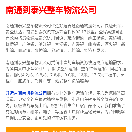
南通到泰兴整车物流公司
南通到泰兴整车物流公司优选好运吉通南通物流公司，快速派车，
安全送达，南通到泰兴包车运输全程约92.17公里，全程高速可更
有效的将货物送达泰兴济川街道、延令街道、姚王街道、黄桥镇、
虹桥镇、广陵镇、滨江镇、宣堡镇、古溪镇、曲霞镇、河失镇、新
街镇、珊瑚镇、张桥镇、分界镇、元竹镇、经济开发区。
南通到泰兴整车物流公司凭借丰富的车辆资源快速响应运输需求，
为各类大中小型企业/工厂解决整车运输、整车往返运输、回程车运
输，
提供
4.2米、6.8米、7.8米、9.6米、13米、17.5米
平板车、高
栏车、厢式车、飞翼车
等一站式整车运输服务!
好运吉通南通物流公司
拥有专业的整车运输车辆，用心为您挑选高
质量、更安全的车辆运输整车货物。所选用车辆车龄全部在5年以
内，以极致的车况上路，根据各自生产厂家产品不同，我们准备了
充足的雨布，绷带，绳子，等运输工具保证运输安全，为合作的客
户提供更安全、更可靠的整车运输服务。