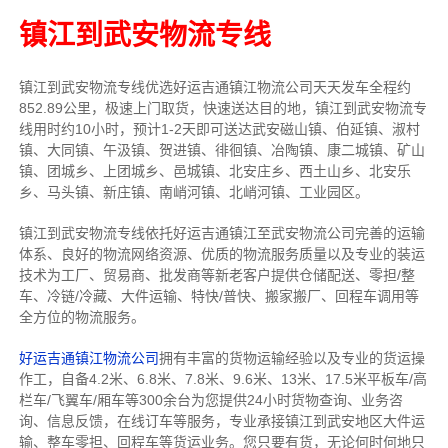
镇江到武安物流专线
镇江到武安物流专线
优选好运吉通
镇江
物流公司
天天发车全程约
852.89公里，
极速上门取货，快速送达目的地，镇江到武安物流
专
线用时约10小时，预计1-2天即可送达武安磁山镇、伯延镇、淑村
镇、大同镇、午汲镇、贺进镇、徘徊镇、冶陶镇、康二城镇、矿山
镇、团城乡、上团城乡、邑城镇、北安庄乡、西土山乡、北安乐
乡、马头镇、新庄镇、南峭河镇、北峭河镇、工业园区。
镇江到武安物流专线依托好运吉通镇江至武安物流公司完善的运输
体系、良好的物流网络资源、优质的物流服务质量以及专业的装运
技术为工厂、贸易商、批发商等新老客户提供仓储配送、零担/
整
车
、冷链/冷藏、大件运输、特快/普快、搬家搬厂、回程车调用等
全方位的物流服务。
好运吉通镇江物流公司
拥有丰富的货物运输经验以及专业的货运操
作工，自备4.2米、6.8米、7.8米、9.6米、13米、17.5米平板车/高
栏车/飞翼车/厢车等300余台
为您提供24小时货物查询、业务咨
询、信息反馈，在线订车等服务，
专业承接镇江到武安地区大件运
输、整车零担、回程车等货运业务。
您只要有货，无论何时
何地只