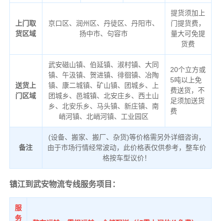
提货须加上
上门取
京口区、润州区、丹徒区、丹阳市、
门提货费，
货区域
扬中市、句容市
量大可免提
货费
武安磁山镇、伯延镇、淑村镇、大同
20个立方或
镇、午汲镇、贺进镇、徘徊镇、冶陶
5吨以上免
送货上
镇、康二城镇、矿山镇、团城乡、上
费送货，不
门区域
团城乡、邑城镇、北安庄乡、西土山
足须加送货
乡、北安乐乡、马头镇、新庄镇、南
费
峭河镇、北峭河镇、工业园区
(设备、搬家、搬厂、杂货)等价格需另外详细咨询，
备注
由于市场行情经常波动，此价格表仅供参考，整车价
格按车型议价！
镇江到武安物流专线服务项目：
服
务