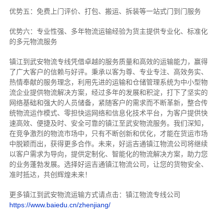
优势五：免费上门评价、打包、搬运、拆装等
一站式门到门服务
优势六：专业性强、多年物流运输经验为货主提供专业化、标准化
的多元物流服务
镇江到武安物流专线
凭借卓越的服务质量和高效的运输能力，赢得
了广大客户的信赖与好评。
秉承以客为尊、专业专注、高效务实、
热情奉献的服务理念，利用先进的运输和仓储管理系统为中小型物
流企业提供物流解决方案，经过多年的发展和积淀，打下了坚实的
网络基础和强大的人员储备，紧随客户的需求而不断革新，整合传
统物流运作模式、零担快运网络和信息化技术平台，为客户提供快
速高效、便捷及时、安全可靠的镇江至武安物流服务。
我们深知，
在竞争激烈的物流市场中，只有不断创新和优化，才能在货运市场
中脱颖而出，获得更多合作。
未来，好运吉通镇江物流公司将继续
以客户需求为导向，提供定制化、智能化的物流解决方案，助力您
的业务蓬勃发展。选择好运吉通镇江物流公司，让您的货物安全、
准时抵达，共创辉煌未来！
更多镇江到武安物流运输方式请点击：镇江物流专线公司
https://www.baiedu.cn/zhenjiang/