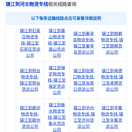
镇江到河北物流专线
相关线路查询
以下每条运输线路点击可查看详细说明
镇江到石家
镇江到唐
镇江到秦皇
镇江到邯郸
庄物流专
山物流专
岛物流专线-
物流专线-镇
线-镇江至
线-镇江至
镇江至秦皇
江至邯郸货
石家庄货运
唐山货运
岛货运公司
运公司
公司
公司
镇江到保
镇江到邢台
镇江到张家
镇江到承德
定物流专
物流专线-
口物流专线-
物流专线-镇
线-镇江至
镇江至邢台
镇江至张家
江至承德货
保定货运
货运公司
口货运公司
运公司
公司
镇江到衡
镇江到廊坊
镇江到沧州
镇江到辛集
水物流专
物流专线-
物流专线-镇
物流专线-镇
线-镇江至
镇江至廊坊
江至沧州货
江至辛集货
衡水货运
货运公司
运公司
运公司
公司