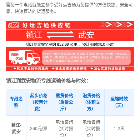
需您一个电话就能立刻享受好运吉通为您提供的方便快捷、安全可
靠、快速直达的货运服务。
镇江到武安物流专线运输价格与时效：
起步价格
重货价格
泡货价格
专线名
运输时效
（按票计
（重量公
（体积立
称
（天）
费）
斤）
方）
电话咨询
电话咨询
镇江-
260元/票
（实时报
（实时报
1-2天
武安
价）
价）