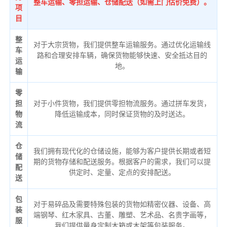
整车运输、零担运输、仓储配送（如需上门估价免费）。
项
目
整
对于大宗货物，我们提供整车运输服务。通过优化运输线
车
路和合理安排车辆，确保货物能够快速、安全抵达目的
运
地。
输
零
担
对于小件货物，我们提供零担物流服务。通过拼车发货，
物
降低运输成本，同时保证货物的及时送达。
流
仓
我们拥有现代化的仓储设施，能够为客户提供长期或者短
储
期的货物存储和配送服务。根据客户的需求，我们可以提
配
供定时、定量、定点的安排配送。
送
包
对于易碎品及需要特殊包装的货物如精密仪器、设备、高
装
端钢琴、红木家具、古董、雕塑、艺术品、名贵字画等，
服
我们提供量身定制木箱或木架等包装服务。