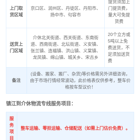
提货须加上
上门取
京口区、润州区、丹徒区、丹阳市、
门提货费，
货区域
扬中市、句容市
量大可免提
货费
20个立方或
介休北关街道、西关街道、东南街
5吨以上免
送货上
道、西南街道、北坛街道、义安镇、
费送货，不
门区域
张兰镇、连福镇、洪山镇、义棠镇、
足须加送货
龙凤镇、绵山镇、城关乡、宋古乡
费
(设备、搬家、搬厂、杂货)等价格需另外详细咨询，
备注
由于市场行情经常波动，此价格表仅供参考，整车价
格按车型议价！
镇江到介休物流专线服务项目：
服
务
整车运输、零担运输、仓储配送（如需上门估价免费）。
项
目