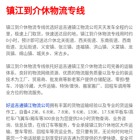
镇江到介休物流专线
镇江到介休物流专线
优选好运吉通
镇江
物流公司
天天发车全程约公
里，
极速上门取货，快速送达目的地，镇江到介休物流
专线用时约
0小时，预计即可送达介休北关街道、西关街道、东南街道、西南
街道、北坛街道、义安镇、张兰镇、连福镇、洪山镇、义棠镇、龙
凤镇、绵山镇、城关乡、宋古乡。
镇江到介休物流专线依托好运吉通镇江至介休物流公司完善的运输
体系、良好的物流网络资源、优质的物流服务质量以及专业的装运
技术为工厂、贸易商、批发商等新老客户提供仓储配送、零担/
整
车
、冷链/冷藏、大件运输、特快/普快、搬家搬厂、回程车调用等
全方位的物流服务。
好运吉通镇江物流公司
拥有丰富的货物运输经验以及专业的货运操
作工，自备4.2米、6.8米、7.8米、9.6米、13米、17.5米平板车/高
栏车/飞翼车/厢车等300余台
为您提供24小时货物查询、业务咨
询、信息反馈，在线订车等服务，
专业承接镇江到介休地区大件运
输、整车零担、回程车等货运业务。
您只要有货，无论何时
何地只
需您一个电话就能立刻享受好运吉通为您提供的方便快捷、安全可