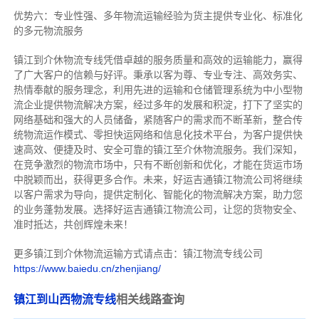
优势六：专业性强、多年物流运输经验为货主提供专业化、标准化
的多元物流服务
镇江到介休物流专线
凭借卓越的服务质量和高效的运输能力，赢得
了广大客户的信赖与好评。
秉承以客为尊、专业专注、高效务实、
热情奉献的服务理念，利用先进的运输和仓储管理系统为中小型物
流企业提供物流解决方案，经过多年的发展和积淀，打下了坚实的
网络基础和强大的人员储备，紧随客户的需求而不断革新，整合传
统物流运作模式、零担快运网络和信息化技术平台，为客户提供快
速高效、便捷及时、安全可靠的镇江至介休物流服务。
我们深知，
在竞争激烈的物流市场中，只有不断创新和优化，才能在货运市场
中脱颖而出，获得更多合作。
未来，好运吉通镇江物流公司将继续
以客户需求为导向，提供定制化、智能化的物流解决方案，助力您
的业务蓬勃发展。选择好运吉通镇江物流公司，让您的货物安全、
准时抵达，共创辉煌未来！
更多镇江到介休物流运输方式请点击：镇江物流专线公司
https://www.baiedu.cn/zhenjiang/
镇江到山西物流专线
相关线路查询