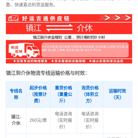
靠、快速直达的货运服务。
镇江到介休物流专线运输价格与时效：
起步价格
重货价格
泡货价格
专线名
运输时效
（按票计
（重量公
（体积立
称
（天）
费）
斤）
方）
电话咨询
电话咨询
镇江-
260元/票
（实时报
（实时报
介休
价）
价）