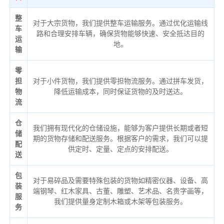
整
对于大宗货物，我们提供整车运输服务。通过优化运输线
车
路和合理安排车辆，确保货物能够快速、安全抵达目的
运
地。
输
零
担
对于小件货物，我们提供零担物流服务。通过拼车发货，
物
降低运输成本，同时保证货物的及时送达。
流
仓
我们拥有现代化的仓储设施，能够为客户提供长期或者短
储
期的货物存储和配送服务。根据客户的需求，我们可以提
配
供定时、定量、定点的安排配送。
送
包
对于易碎品及需要特殊包装的货物如精密仪器、设备、高
装
端钢琴、红木家具、古董、雕塑、艺术品、名贵字画等，
服
我们提供量身定制木箱或木架等包装服务。
务