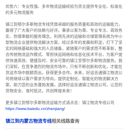
优势六：专业性强、多年物流运输经验为货主提供专业化、标准化
的多元物流服务
镇江到鄂尔多斯物流专线
凭借卓越的服务质量和高效的运输能力，
赢得了广大客户的信赖与好评。
秉承以客为尊、专业专注、高效务
实、热情奉献的服务理念，利用先进的运输和仓储管理系统为中小
型物流企业提供物流解决方案，经过多年的发展和积淀，打下了坚
实的网络基础和强大的人员储备，紧随客户的需求而不断革新，整
合传统物流运作模式、零担快运网络和信息化技术平台，为客户提
供快速高效、便捷及时、安全可靠的镇江至鄂尔多斯物流服务。
我
们深知，在竞争激烈的物流市场中，只有不断创新和优化，才能在
货运市场中脱颖而出，获得更多合作。
未来，好运吉通镇江物流公
司将继续以客户需求为导向，提供定制化、智能化的物流解决方
案，助力您的业务蓬勃发展。选择好运吉通镇江物流公司，让您的
货物安全、准时抵达，共创辉煌未来！
更多镇江到鄂尔多斯物流运输方式请点击：镇江物流专线公司
https://www.baiedu.cn/zhenjiang/
镇江到内蒙古物流专线
相关线路查询