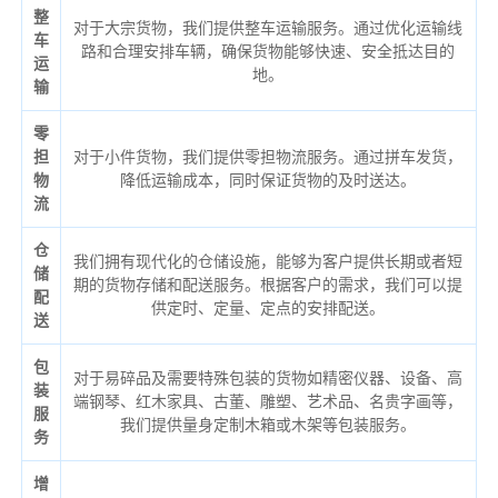
整
对于大宗货物，我们提供整车运输服务。通过优化运输线
车
路和合理安排车辆，确保货物能够快速、安全抵达目的
运
地。
输
零
担
对于小件货物，我们提供零担物流服务。通过拼车发货，
物
降低运输成本，同时保证货物的及时送达。
流
仓
我们拥有现代化的仓储设施，能够为客户提供长期或者短
储
期的货物存储和配送服务。根据客户的需求，我们可以提
配
供定时、定量、定点的安排配送。
送
包
对于易碎品及需要特殊包装的货物如精密仪器、设备、高
装
端钢琴、红木家具、古董、雕塑、艺术品、名贵字画等，
服
我们提供量身定制木箱或木架等包装服务。
务
增