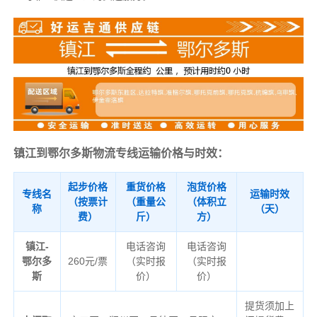
镇江到鄂尔多斯物流专线运输价格与时效：
起步价格
重货价格
泡货价格
专线名
运输时效
（按票计
（重量公
（体积立
称
（天）
费）
斤）
方）
镇江-
电话咨询
电话咨询
鄂尔多
260元/票
（实时报
（实时报
斯
价）
价）
提货须加上