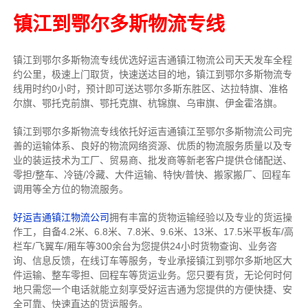
镇江到鄂尔多斯物流专线
镇江到鄂尔多斯物流专线
优选好运吉通
镇江
物流公司
天天发车全程
约公里，
极速上门取货，快速送达目的地，镇江到鄂尔多斯物流
专
线用时约0小时，预计即可送达鄂尔多斯东胜区、达拉特旗、准格
尔旗、鄂托克前旗、鄂托克旗、杭锦旗、乌审旗、伊金霍洛旗。
镇江到鄂尔多斯物流专线依托好运吉通镇江至鄂尔多斯物流公司完
善的运输体系、良好的物流网络资源、优质的物流服务质量以及专
业的装运技术为工厂、贸易商、批发商等新老客户提供仓储配送、
零担/
整车
、冷链/冷藏、大件运输、特快/普快、搬家搬厂、回程车
调用等全方位的物流服务。
好运吉通镇江物流公司
拥有丰富的货物运输经验以及专业的货运操
作工，自备4.2米、6.8米、7.8米、9.6米、13米、17.5米平板车/高
栏车/飞翼车/厢车等300余台
为您提供24小时货物查询、业务咨
询、信息反馈，在线订车等服务，
专业承接镇江到鄂尔多斯地区大
件运输、整车零担、回程车等货运业务。
您只要有货，无论何时
何
地只需您一个电话就能立刻享受好运吉通为您提供的方便快捷、安
全可靠、快速直达的货运服务。