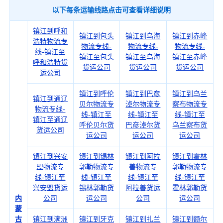
以下每条运输线路点击可查看详细说明
镇江到呼和
镇江到包头
镇江到乌海
镇江到赤峰
浩特物流专
物流专线-
物流专线-
物流专线-
线-镇江至
镇江至包头
镇江至乌海
镇江至赤峰
呼和浩特货
货运公司
货运公司
货运公司
运公司
镇江到呼伦
镇江到巴彦
镇江到乌兰
镇江到通辽
贝尔物流专
淖尔物流专
察布物流专
物流专线-
线-镇江至
线-镇江至
线-镇江至
镇江至通辽
呼伦贝尔货
巴彦淖尔货
乌兰察布货
货运公司
运公司
运公司
运公司
镇江到兴安
镇江到锡林
镇江到阿拉
镇江到霍林
盟物流专
郭勒物流专
善物流专
郭勒物流专
线-镇江至
线-镇江至
线-镇江至
线-镇江至
兴安盟货运
锡林郭勒货
阿拉善货运
霍林郭勒货
内
公司
运公司
公司
运公司
蒙
古
镇江到满洲
镇江到牙克
镇江到扎兰
镇江到额尔