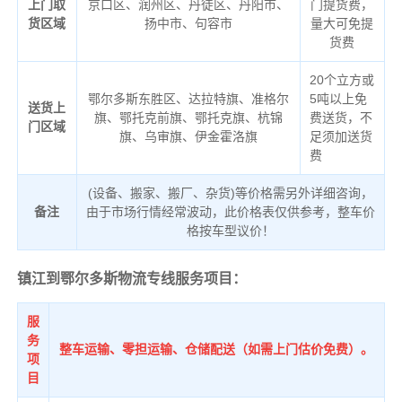
上门取
京口区、润州区、丹徒区、丹阳市、
门提货费，
货区域
扬中市、句容市
量大可免提
货费
20个立方或
鄂尔多斯东胜区、达拉特旗、准格尔
5吨以上免
送货上
旗、鄂托克前旗、鄂托克旗、杭锦
费送货，不
门区域
旗、乌审旗、伊金霍洛旗
足须加送货
费
(设备、搬家、搬厂、杂货)等价格需另外详细咨询，
备注
由于市场行情经常波动，此价格表仅供参考，整车价
格按车型议价！
镇江到鄂尔多斯物流专线服务项目：
服
务
整车运输、零担运输、仓储配送（如需上门估价免费）。
项
目