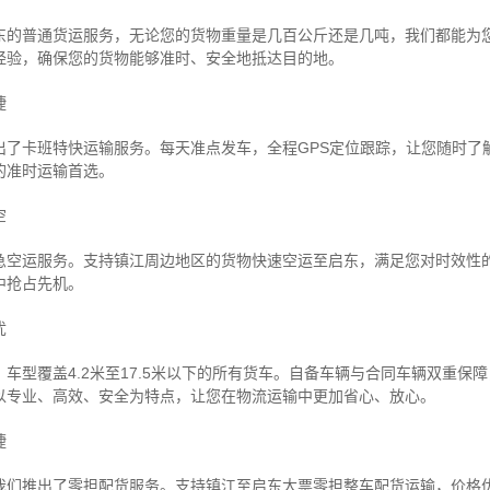
东的普通货运服务，无论您的货物重量是几百公斤还是几吨，我们都能为
经验，确保您的货物能够准时、安全地抵达目的地。
捷
出了卡班特快运输服务。每天准点发车，全程GPS定位跟踪，让您随时了
的准时运输首选。
空
急空运服务。支持镇江周边地区的货物快速空运至启东，满足您对时效性
中抢占先机。
忧
车型覆盖4.2米至17.5米以下的所有货车。自备车辆与合同车辆双重保
以专业、高效、安全为特点，让您在物流运输中更加省心、放心。
捷
我们推出了零担配货服务。支持镇江至启东大票零担整车配货运输，价格