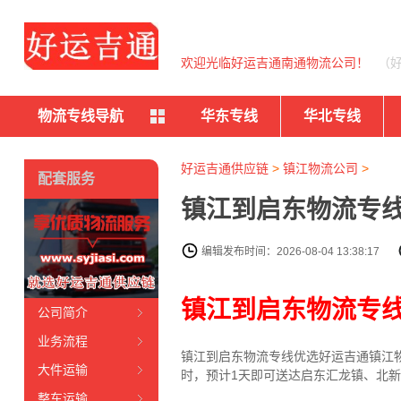
欢迎光临好运吉通南通物流公司！
（
物流专线导航
华东专线
华北专线
好运吉通供应链
>
镇江物流公司
>
配套服务
镇江到启东物流专线
编辑发布时间：2026-08-04 13:38:17
镇江到启东物流专
公司简介
业务流程
镇江到启东物流专线
优选好运吉通
镇江
大件运输
时，预计1天即可送达启东汇龙镇、北
整车运输