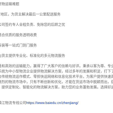
货物运输难题
市地区，为货主解决最后一公里配送服务
公司签约专人全程负责、免除您的后顾之忧
结合优质的服务透明收费
拆装等
一站式门到门服务
为货主提供专业化、标准化的多元物流服务
量和高效的运输能力，赢得了广大客户的信赖与好评。
秉承以客为尊、专
系统为中小型物流企业提供物流解决方案，经过多年的发展和积淀，打下
合传统物流运作模式、零担快运网络和信息化技术平台，为客户提供快速
激烈的物流市场中，只有不断创新和优化，才能在货运市场中脱颖而出，
，提供定制化、智能化的物流解决方案，助力您的业务蓬勃发展。选择好
镇江物流专线公司
https://www.baiedu.cn/zhenjiang/