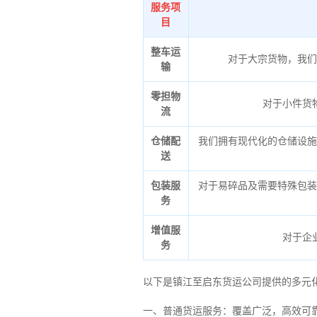
服务项
目
整车运
对于大宗货物，我们
输
零担物
对于小件货
流
仓储配
我们拥有现代化的仓储设施
送
包装服
对于易碎品及需要特殊包装
务
增值服
对于企
务
以下是镇江至启东货运公司提供的多元
一、普通货运服务：覆盖广泛，高效可