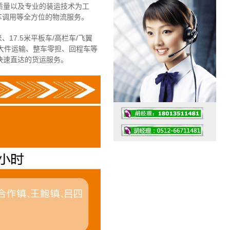
质量以及专业的装运技术为工
车调用等全方位的物流服务。
、17.5米平板车/高栏车/飞翼
大件运输、整车零担、回程车等
快速直达的货运服务。
工作时间：07:30 – – 23:30
值班座机：4008091856