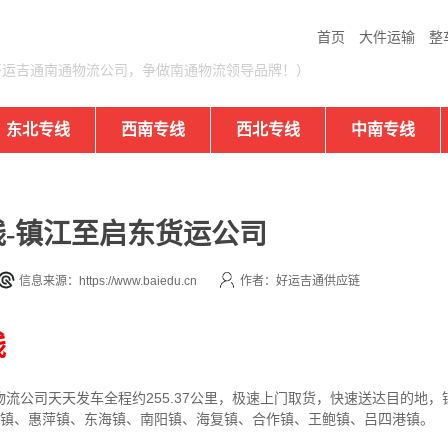
首页
大件运输
整
好运吉通南通物流公司，争做南通物流领导品牌！）
东北专线
西南专线
西北专线
中南专线
-镇江至启东货运公司
信息来源：https://www.baiedu.cn
作者：好运吉通供应链
线
物流公司
天天发车全程约255.37公里，
极速上门取货，快速送达目的地，
新镇、惠萍镇、东海镇、南阳镇、海复镇、合作镇、王鲍镇、吕四港镇。