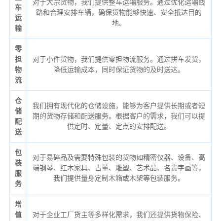
对于大宗货物，我们提供整车运输服务。通过优化运输线
车
路和合理安排车辆，确保货物能够快速、安全抵达目的
运
地。
输
零
担
对于小件货物，我们提供零担物流服务。通过拼车发货，
物
降低运输成本，同时保证货物的及时送达。
流
仓
我们拥有现代化的仓储设施，能够为客户提供长期或者短
储
期的货物存储和配送服务。根据客户的需求，我们可以提
配
供定时、定量、定点的安排配送。
送
包
对于易碎品及需要特殊包装的货物如精密仪器、设备、高
装
端钢琴、红木家具、古董、雕塑、艺术品、名贵字画等，
服
我们提供量身定制木箱或木架等包装服务。
务
增
值
对于企业工厂货主等多样化需求，我们还提供货物保险、