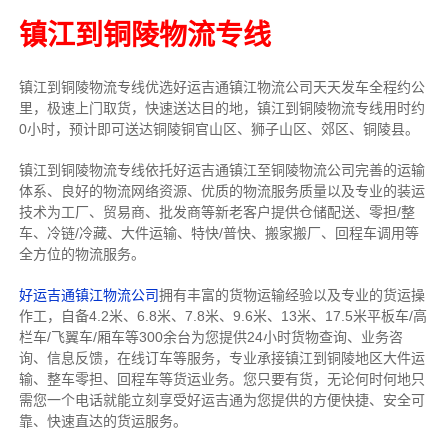
镇江到铜陵物流专线
镇江到铜陵物流专线
优选好运吉通
镇江
物流公司
天天发车全程约公
里，
极速上门取货，快速送达目的地，镇江到铜陵物流
专线用时约
0小时，预计即可送达铜陵铜官山区、狮子山区、郊区、铜陵县。
镇江到铜陵物流专线依托好运吉通镇江至铜陵物流公司完善的运输
体系、良好的物流网络资源、优质的物流服务质量以及专业的装运
技术为工厂、贸易商、批发商等新老客户提供仓储配送、零担/
整
车
、冷链/冷藏、大件运输、特快/普快、搬家搬厂、回程车调用等
全方位的物流服务。
好运吉通镇江物流公司
拥有丰富的货物运输经验以及专业的货运操
作工，自备4.2米、6.8米、7.8米、9.6米、13米、17.5米平板车/高
栏车/飞翼车/厢车等300余台
为您提供24小时货物查询、业务咨
询、信息反馈，在线订车等服务，
专业承接镇江到铜陵地区大件运
输、整车零担、回程车等货运业务。
您只要有货，无论何时
何地只
需您一个电话就能立刻享受好运吉通为您提供的方便快捷、安全可
靠、快速直达的货运服务。