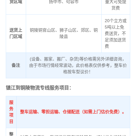
货区域
扬中市、句容市
量大可免提
货费
20个立方或
5吨以上免
送货上
铜陵铜官山区、狮子山区、郊区、铜
费送货，不
门区域
陵县
足须加送货
费
(设备、搬家、搬厂、杂货)等价格需另外详细咨询，
备注
由于市场行情经常波动，此价格表仅供参考，整车价
格按车型议价！
镇江到铜陵物流专线服务项目：
服
务
整车运输、零担运输、仓储配送（如需上门估价免费）。
项
目
整