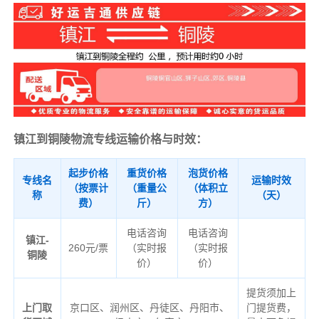
镇江到铜陵物流专线运输价格与时效：
起步价格
重货价格
泡货价格
专线名
运输时效
（按票计
（重量公
（体积立
称
（天）
费）
斤）
方）
电话咨询
电话咨询
镇江-
260元/票
（实时报
（实时报
铜陵
价）
价）
提货须加上
上门取
京口区、润州区、丹徒区、丹阳市、
门提货费，