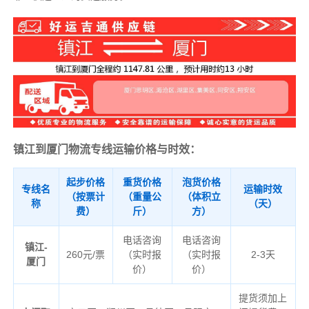
镇江到厦门物流专线运输价格与时效：
起步价格
重货价格
泡货价格
专线名
运输时效
（按票计
（重量公
（体积立
称
（天）
费）
斤）
方）
电话咨询
电话咨询
镇江-
260元/票
（实时报
（实时报
2-3天
厦门
价）
价）
提货须加上