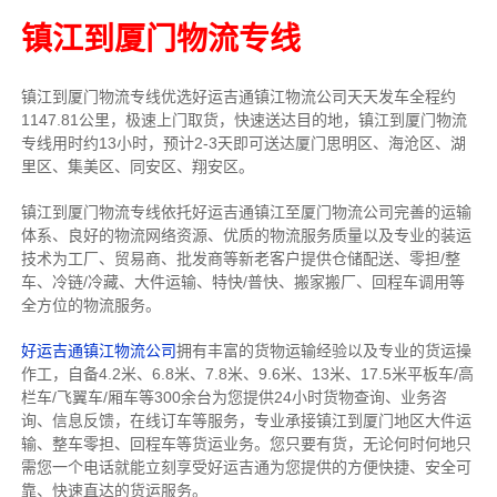
镇江到厦门物流专线
镇江到厦门物流专线
优选好运吉通
镇江
物流公司
天天发车全程约
1147.81公里，
极速上门取货，快速送达目的地，镇江到厦门物流
专线用时约13小时，预计2-3天即可送达厦门思明区、海沧区、湖
里区、集美区、同安区、翔安区。
镇江到厦门物流专线依托好运吉通镇江至厦门物流公司完善的运输
体系、良好的物流网络资源、优质的物流服务质量以及专业的装运
技术为工厂、贸易商、批发商等新老客户提供仓储配送、零担/
整
车
、冷链/冷藏、大件运输、特快/普快、搬家搬厂、回程车调用等
全方位的物流服务。
好运吉通镇江物流公司
拥有丰富的货物运输经验以及专业的货运操
作工，自备4.2米、6.8米、7.8米、9.6米、13米、17.5米平板车/高
栏车/飞翼车/厢车等300余台
为您提供24小时货物查询、业务咨
询、信息反馈，在线订车等服务，
专业承接镇江到厦门地区大件运
输、整车零担、回程车等货运业务。
您只要有货，无论何时
何地只
需您一个电话就能立刻享受好运吉通为您提供的方便快捷、安全可
靠、快速直达的货运服务。