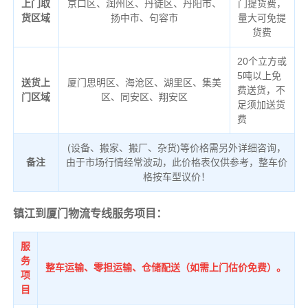
上门取
京口区、润州区、丹徒区、丹阳市、
门提货费，
货区域
扬中市、句容市
量大可免提
货费
20个立方或
5吨以上免
送货上
厦门思明区、海沧区、湖里区、集美
费送货，不
门区域
区、同安区、翔安区
足须加送货
费
(设备、搬家、搬厂、杂货)等价格需另外详细咨询，
备注
由于市场行情经常波动，此价格表仅供参考，整车价
格按车型议价！
镇江到厦门物流专线服务项目：
服
务
整车运输、零担运输、仓储配送（如需上门估价免费）。
项
目