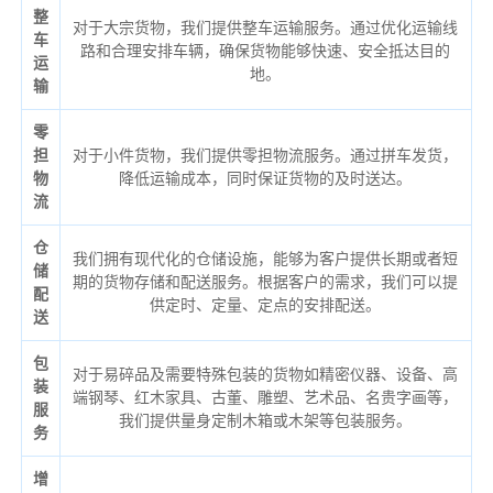
整
对于大宗货物，我们提供整车运输服务。通过优化运输线
车
路和合理安排车辆，确保货物能够快速、安全抵达目的
运
地。
输
零
担
对于小件货物，我们提供零担物流服务。通过拼车发货，
物
降低运输成本，同时保证货物的及时送达。
流
仓
我们拥有现代化的仓储设施，能够为客户提供长期或者短
储
期的货物存储和配送服务。根据客户的需求，我们可以提
配
供定时、定量、定点的安排配送。
送
包
对于易碎品及需要特殊包装的货物如精密仪器、设备、高
装
端钢琴、红木家具、古董、雕塑、艺术品、名贵字画等，
服
我们提供量身定制木箱或木架等包装服务。
务
增