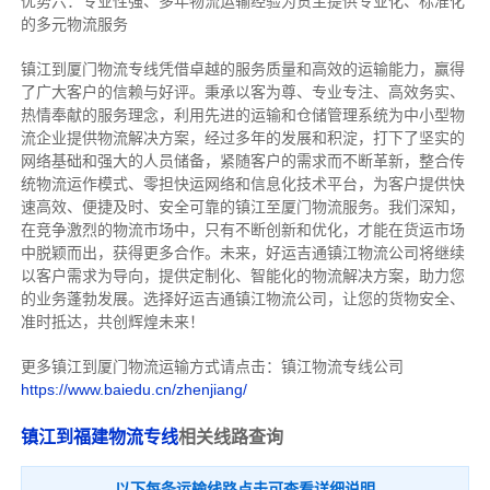
优势六：专业性强、多年物流运输经验为货主提供专业化、标准化
的多元物流服务
镇江到厦门物流专线
凭借卓越的服务质量和高效的运输能力，赢得
了广大客户的信赖与好评。
秉承以客为尊、专业专注、高效务实、
热情奉献的服务理念，利用先进的运输和仓储管理系统为中小型物
流企业提供物流解决方案，经过多年的发展和积淀，打下了坚实的
网络基础和强大的人员储备，紧随客户的需求而不断革新，整合传
统物流运作模式、零担快运网络和信息化技术平台，为客户提供快
速高效、便捷及时、安全可靠的镇江至厦门物流服务。
我们深知，
在竞争激烈的物流市场中，只有不断创新和优化，才能在货运市场
中脱颖而出，获得更多合作。
未来，好运吉通镇江物流公司将继续
以客户需求为导向，提供定制化、智能化的物流解决方案，助力您
的业务蓬勃发展。选择好运吉通镇江物流公司，让您的货物安全、
准时抵达，共创辉煌未来！
更多镇江到厦门物流运输方式请点击：镇江物流专线公司
https://www.baiedu.cn/zhenjiang/
镇江到福建物流专线
相关线路查询
以下每条运输线路点击可查看详细说明