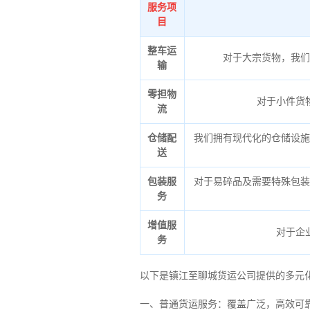
服务项
目
整车运
对于大宗货物，我们
输
零担物
对于小件货
流
仓储配
我们拥有现代化的仓储设施
送
包装服
对于易碎品及需要特殊包装
务
增值服
对于企
务
以下是镇江至聊城货运公司提供的多元
一、普通货运服务：覆盖广泛，高效可