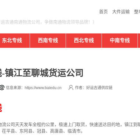
首页
大件运输
整
好运吉通南通物流公司，争做南通物流领导品牌！）
东北专线
西南专线
西北专线
中南专线
-镇江至聊城货运公司
信息来源：https://www.baiedu.cn
作者：好运吉通供应链
线
物流公司
天天发车全程约公里，
极速上门取货，快速送达目的地，镇江到
、茌平县、东阿县、冠县、高唐县、临清市。