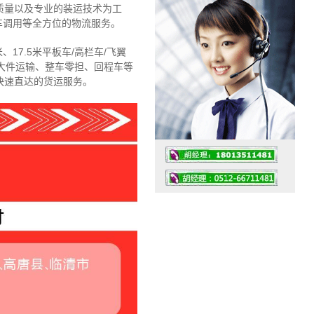
质量以及专业的装运技术为工
车调用等全方位的物流服务。
、17.5米平板车/高栏车/飞翼
大件运输、整车零担、回程车等
快速直达的货运服务。
工作时间：07:30 – – 23:30
值班座机：4008091856