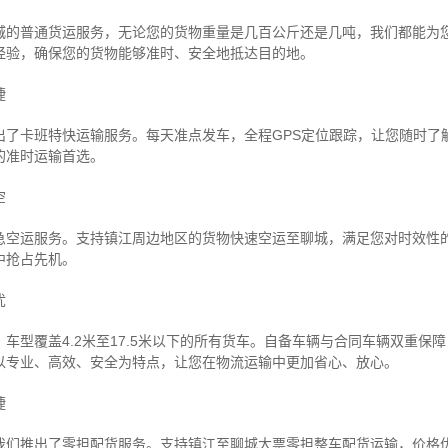
城的普通货运服务，无论您的货物重量是几百公斤还是几吨，我们都能为
经验，确保您的货物能够准时、安全地抵达目的地。
捷
出了卡班特快运输服务。每天准点发车，全程GPS定位跟踪，让您随时了
的准时运输首选。
空
急空运服务。支持镇江周边地区的货物快速空运至聊城，满足您对时效性
中抢占先机。
忧
车型覆盖4.2米至17.5米以下的所有货车。自备车辆与合同车辆双重保
以专业、高效、安全为特点，让您在物流运输中更加省心、放心。
捷
我们推出了零担配货服务。支持镇江至聊城大票零担整车配货运输，价格