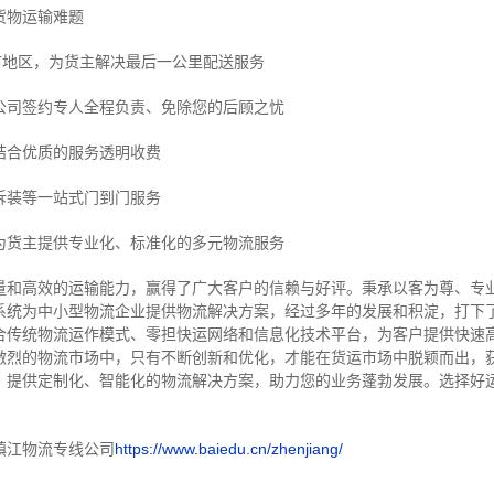
货物运输难题
市地区，为货主解决最后一公里配送服务
公司签约专人全程负责、免除您的后顾之忧
结合优质的服务透明收费
拆装等
一站式门到门服务
为货主提供专业化、标准化的多元物流服务
量和高效的运输能力，赢得了广大客户的信赖与好评。
秉承以客为尊、专
系统为中小型物流企业提供物流解决方案，经过多年的发展和积淀，打下
合传统物流运作模式、零担快运网络和信息化技术平台，为客户提供快速
激烈的物流市场中，只有不断创新和优化，才能在货运市场中脱颖而出，
，提供定制化、智能化的物流解决方案，助力您的业务蓬勃发展。选择好
镇江物流专线公司
https://www.baiedu.cn/zhenjiang/