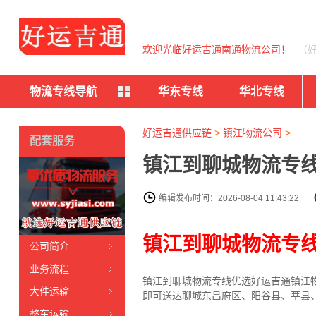
欢迎光临好运吉通南通物流公司！
（
物流专线导航
华东专线
华北专线
好运吉通供应链
>
镇江物流公司
>
配套服务
镇江到聊城物流专线
编辑发布时间：2026-08-04 11:43:22
镇江到聊城物流专
公司简介
业务流程
镇江到聊城物流专线
优选好运吉通
镇江
大件运输
即可送达聊城东昌府区、阳谷县、莘县
整车运输