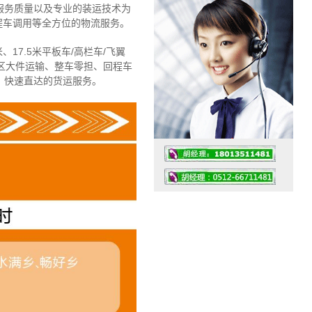
服务质量以及专业的装运技术为
程车调用等全方位的物流服务。
、17.5米平板车/高栏车/飞翼
区大件运输、整车零担、回程车
、快速直达的货运服务。
工作时间：07:30 – – 23:30
值班座机：4008091856