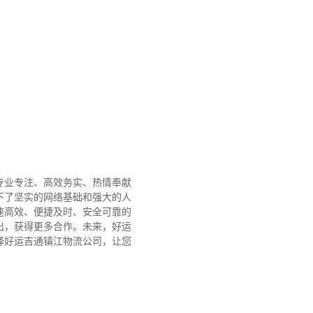
专业专注、高效务实、热情奉献
下了坚实的网络基础和强大的人
速高效、便捷及时、安全可靠的
出，获得更多合作。
未来，好运
择好运吉通镇江物流公司，让您