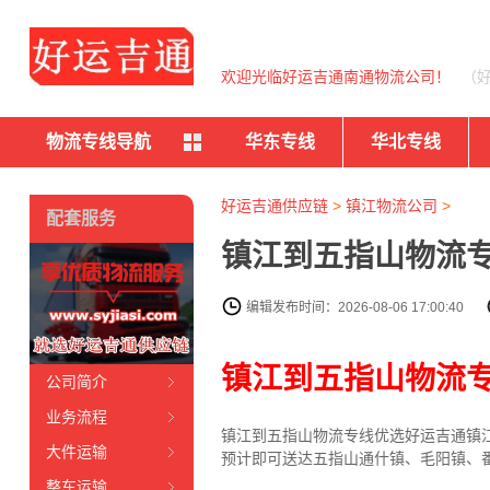
欢迎光临好运吉通南通物流公司！
（
物流专线导航
华东专线
华北专线
好运吉通供应链
>
镇江物流公司
>
配套服务
镇江到五指山物流专
编辑发布时间：2026-08-06 17:00:40
镇江到五指山物流
公司简介
业务流程
镇江到五指山物流专线
优选好运吉通
镇
大件运输
预计即可送达五指山通什镇、毛阳镇、
整车运输