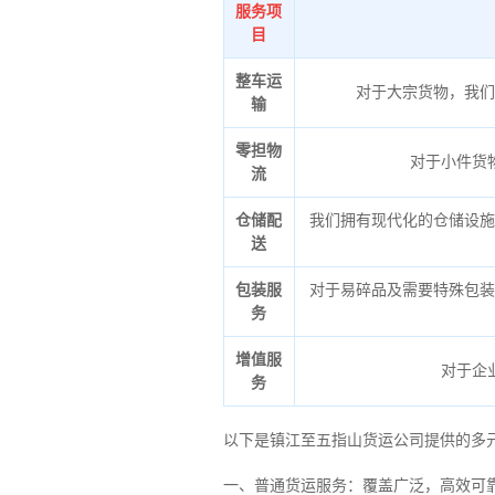
服务项
目
整车运
对于大宗货物，我们
输
零担物
对于小件货
流
仓储配
我们拥有现代化的仓储设施
送
包装服
对于易碎品及需要特殊包装
务
增值服
对于企
务
以下是镇江至五指山货运公司提供的多
一、普通货运服务：覆盖广泛，高效可