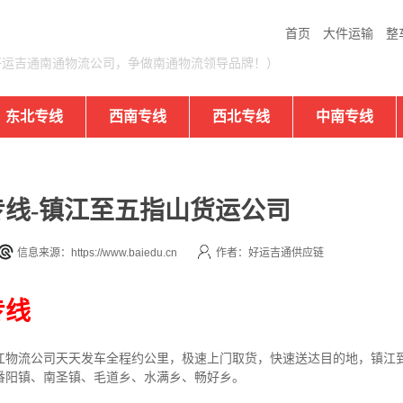
首页
大件运输
整
好运吉通南通物流公司，争做南通物流领导品牌！）
东北专线
西南专线
西北专线
中南专线
线-镇江至五指山货运公司
信息来源：https://www.baiedu.cn
作者：好运吉通供应链
专线
江
物流公司
天天发车全程约公里，
极速上门取货，快速送达目的地，镇江
番阳镇、南圣镇、毛道乡、水满乡、畅好乡。