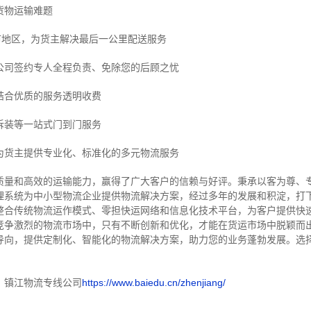
货物运输难题
市地区，为货主解决最后一公里配送服务
公司签约专人全程负责、免除您的后顾之忧
结合优质的服务透明收费
拆装等
一站式门到门服务
为货主提供专业化、标准化的多元物流服务
质量和高效的运输能力，赢得了广大客户的信赖与好评。
秉承以客为尊、
理系统为中小型物流企业提供物流解决方案，经过多年的发展和积淀，打
整合传统物流运作模式、零担快运网络和信息化技术平台，为客户提供快
竞争激烈的物流市场中，只有不断创新和优化，才能在货运市场中脱颖而
导向，提供定制化、智能化的物流解决方案，助力您的业务蓬勃发展。选
！
：镇江物流专线公司
https://www.baiedu.cn/zhenjiang/