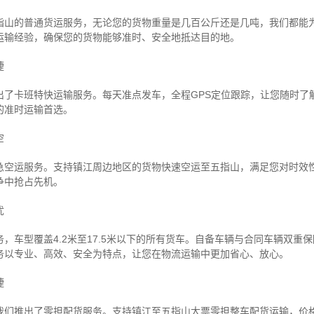
指山的普通货运服务，无论您的货物重量是几百公斤还是几吨，我们都能
运输经验，确保您的货物能够准时、安全地抵达目的地。
捷
出了卡班特快运输服务。每天准点发车，全程GPS定位跟踪，让您随时了
的准时运输首选。
空
急空运服务。支持镇江周边地区的货物快速空运至五指山，满足您对时效
争中抢占先机。
忧
，车型覆盖4.2米至17.5米以下的所有货车。自备车辆与合同车辆双重
务以专业、高效、安全为特点，让您在物流运输中更加省心、放心。
捷
我们推出了零担配货服务。支持镇江至五指山大票零担整车配货运输，价