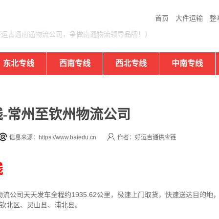
首页
大件运输
整
好运吉通南通物流公司，争做南通物流领导品牌！）
东北专线
西南专线
西北专线
中南专线
-常州至钦州物流公司
信息来源：https://www.baiedu.cn
作者：好运吉通供应链
线
物流公司
天天发车全程约1935.62公里，
极速上门取货，快速送达目的地
、钦北区、灵山县、浦北县。