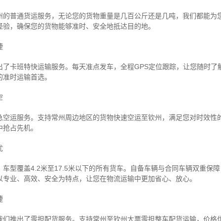
州的普通货运服务，无论您的货物重量是几百公斤还是几吨，我们都能为
经验，确保您的货物能够准时、安全地抵达目的地。
捷
出了卡班特快运输服务。每天准点发车，全程GPS定位跟踪，让您随时了
的准时运输首选。
空
急空运服务。支持常州周边地区的货物快速空运至钦州，满足您对时效性
中抢占先机。
忧
车型覆盖4.2米至17.5米以下的所有货车。自备车辆与合同车辆双重保
以专业、高效、安全为特点，让您在物流运输中更加省心、放心。
捷
我们推出了零担配货服务。支持常州至钦州大票零担整车配货运输，价格