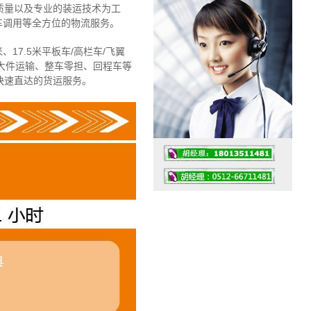
质量以及专业的装运技术为工
车调用等全方位的物流服务。
、17.5米平板车/高栏车/飞翼
大件运输、整车零担、回程车等
快速直达的货运服务。
工作时间：07:30 – – 23:30
值班座机：4008091856