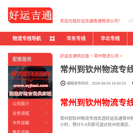
欢迎光临好运吉通南通物流公司！
（
物流专线导航
华东专线
华北专线
好运吉通供应链
>
常州物流公司
>
配套服务
常州到钦州物流专线
编辑发布时间：2026-08-04 16:40:20
常州到钦州物流专
公司简介
业务流程
常州到钦州物流专线
优选好运吉通
常州
大件运输
小时，预计3-4天即可送达钦州钦南区
整车运输