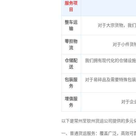
服务项
目
整车运
对于大宗货物，我们
输
零担物
对于小件货
流
仓储配
我们拥有现代化的仓储设施
送
包装服
对于易碎品及需要特殊包装
务
增值服
对于企
务
以下是常州至钦州货运公司提供的多元
一、普通货运服务：覆盖广泛，高效可