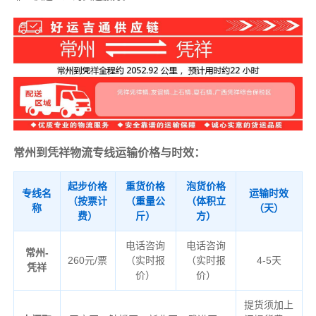
常州到凭祥物流专线运输价格与时效：
起步价格
重货价格
泡货价格
专线名
运输时效
（按票计
（重量公
（体积立
称
（天）
费）
斤）
方）
电话咨询
电话咨询
常州-
260元/票
（实时报
（实时报
4-5天
凭祥
价）
价）
提货须加上