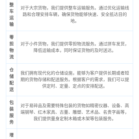
整
对于大宗货物，我们提供整车运输服务。通过优化运输线
车
路和合理安排车辆，确保货物能够快速、安全抵达目的
运
地。
输
零
担
对于小件货物，我们提供零担物流服务。通过拼车发货，
物
降低运输成本，同时保证货物的及时送达。
流
仓
我们拥有现代化的仓储设施，能够为客户提供长期或者短
储
期的货物存储和配送服务。根据客户的需求，我们可以提
配
供定时、定量、定点的安排配送。
送
包
对于易碎品及需要特殊包装的货物如精密仪器、设备、高
装
端钢琴、红木家具、古董、雕塑、艺术品、名贵字画等，
服
我们提供量身定制木箱或木架等包装服务。
务
增