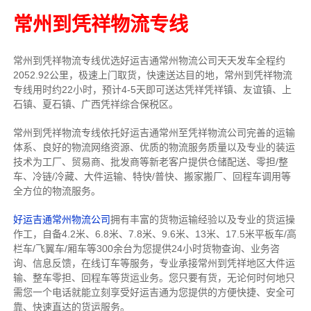
常州到凭祥物流专线
常州到凭祥物流专线
优选好运吉通
常州
物流公司
天天发车全程约
2052.92公里，
极速上门取货，快速送达目的地，常州到凭祥物流
专线用时约22小时，预计4-5天即可送达凭祥凭祥镇、友谊镇、上
石镇、夏石镇、广西凭祥综合保税区。
常州到凭祥物流专线依托好运吉通常州至凭祥物流公司完善的运输
体系、良好的物流网络资源、优质的物流服务质量以及专业的装运
技术为工厂、贸易商、批发商等新老客户提供仓储配送、零担/
整
车
、冷链/冷藏、大件运输、特快/普快、搬家搬厂、回程车调用等
全方位的物流服务。
好运吉通常州物流公司
拥有丰富的货物运输经验以及专业的货运操
作工，自备4.2米、6.8米、7.8米、9.6米、13米、17.5米平板车/高
栏车/飞翼车/厢车等300余台
为您提供24小时货物查询、业务咨
询、信息反馈，在线订车等服务，
专业承接常州到凭祥地区大件运
输、整车零担、回程车等货运业务。
您只要有货，无论何时
何地只
需您一个电话就能立刻享受好运吉通为您提供的方便快捷、安全可
靠、快速直达的货运服务。