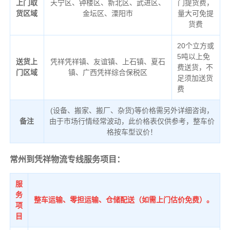
上门取
天宁区、钟楼区、新北区、武进区、
门提货费，
货区域
金坛区、溧阳市
量大可免提
货费
20个立方或
5吨以上免
送货上
凭祥凭祥镇、友谊镇、上石镇、夏石
费送货，不
门区域
镇、广西凭祥综合保税区
足须加送货
费
(设备、搬家、搬厂、杂货)等价格需另外详细咨询，
备注
由于市场行情经常波动，此价格表仅供参考，整车价
格按车型议价！
常州到凭祥物流专线服务项目：
服
务
整车运输、零担运输、仓储配送（如需上门估价免费）。
项
目