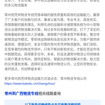
优势六：专业性强、多年物流运输经验为货主提供专业化、标准化
的多元物流服务
常州到凭祥物流专线
凭借卓越的服务质量和高效的运输能力，赢得
了广大客户的信赖与好评。
秉承以客为尊、专业专注、高效务实、
热情奉献的服务理念，利用先进的运输和仓储管理系统为中小型物
流企业提供物流解决方案，经过多年的发展和积淀，打下了坚实的
网络基础和强大的人员储备，紧随客户的需求而不断革新，整合传
统物流运作模式、零担快运网络和信息化技术平台，为客户提供快
速高效、便捷及时、安全可靠的常州至凭祥物流服务。
我们深知，
在竞争激烈的物流市场中，只有不断创新和优化，才能在货运市场
中脱颖而出，获得更多合作。
未来，好运吉通常州物流公司将继续
以客户需求为导向，提供定制化、智能化的物流解决方案，助力您
的业务蓬勃发展。选择好运吉通常州物流公司，让您的货物安全、
准时抵达，共创辉煌未来！
更多常州到凭祥物流运输方式请点击：常州物流专线公司
https://www.baiedu.cn/changzhou/
常州到广西物流专线
相关线路查询
以下每条运输线路点击可查看详细说明