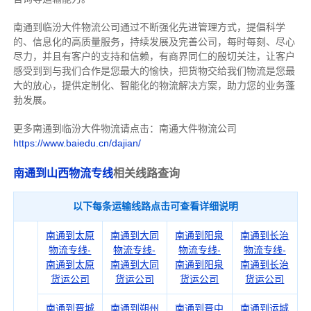
南通到临汾大件物流公司通过不断强化先进管理方式，提倡科学
的、信息化的高质量服务，持续发展及完善公司，每时每刻、尽心
尽力，
并且有客户的支持和信赖，有商界同仁的殷切关注，
让客户
感受到到与我们合作是您最大的愉快，把货物交给我们物流是您最
大的放心，
提供定制化、智能化的物流解决方案，助力您的业务蓬
勃发展。
更多南通到临汾大件物流请点击：南通大件物流公司
https://www.baiedu.cn/dajian/
南通到山西物流专线
相关线路查询
以下每条运输线路点击可查看详细说明
南通到太原
南通到大同
南通到阳泉
南通到长治
物流专线-
物流专线-
物流专线-
物流专线-
南通到太原
南通到大同
南通到阳泉
南通到长治
货运公司
货运公司
货运公司
货运公司
南通到晋城
南通到朔州
南通到晋中
南通到运城