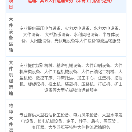
项
运输、其它大件运输业务（如需上门估价免费）
目
大
件
专业提供高压电气设备、火力发电设备、水力发电设备、
设
大件设备、 大型游乐设备、水利风电设备、半导体设
备
备、太阳能设备、光伏电设备等大件设备物流运输服务
运
输
大
专业提供煤矿机械、精密机械设备、大件印刷设备、大件
件
机床类设备、大件工程机械设备、大件石油化工机械、大
机
型机械、数控车床、冲床托运、加工中心、注塑机、挖掘
械
机、旋旋挖机、推土机、装载机、压路机、打桩机、矿山
运
设备等大型机械物流运输服务
输
特
种
专业提供大型石油化工设备、电力风电设备、大型水电发
大
电设备、核电机械设备、定子、转子、盾构、蒸压釜 、
件
变压器、大型游艇等特种大件物流运输服务
运