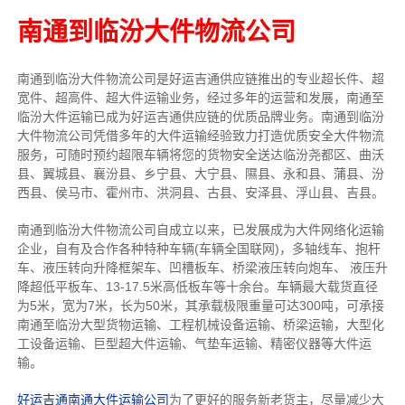
南通到临汾大件物流公司
南通到临汾大件物流公司是好运吉通供应链推出的专业超长件、超
宽件、超高件、超大件运输业务，经过多年的运营和发展，南通至
临汾大件运输已成为好运吉通供应链的优质品牌业务。南通到临汾
大件物流公司凭借多年的大件运输经验致力打造优质安全大件物流
服务，可随时预约超限车辆将您的货物安全送达临汾尧都区、曲沃
县、翼城县、襄汾县、乡宁县、大宁县、隰县、永和县、蒲县、汾
西县、侯马市、霍州市、洪洞县、古县、安泽县、浮山县、吉县。
南通到临汾大件物流公司自成立以来，已发展成为大件网络化运输
企业，自有及合作各种特种车辆(车辆全国联网)，多轴线车、抱杆
车、液压转向升降框架车、凹槽板车、桥梁液压转向炮车、 液压升
降超低平板车、13-17.5米高低板车等十余台。车辆最大载货直径
为5米，宽为7米，长为50米，其承载极限重量可达300吨，可承接
南通至临汾大型货物运输、工程机械设备运输、桥梁运输，大型化
工设备运输、巨型超大件运输、气垫车运输、精密仪器等大件运
输。
好运吉通南通大件运输公司
为了更好的服务新老货主，尽量减少大