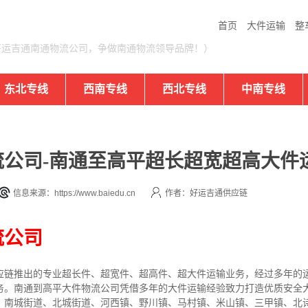
首页
大件运输
整
好运吉通南通物流公司，争做南通物流领导品牌！）
东北专线
西南专线
西北专线
中南专线
公司-南通至高平超长超宽超高大件
信息来源：https://www.baiedu.cn
作者：好运吉通供应链
流公司
应链推出的专业超长件、超宽件、超高件、超大件运输业务，经过多年的
务。南通到高平大件物流公司凭借多年的大件运输经验致力打造优质安全
、南城街道、北城街道、河西镇、野川镇、马村镇、米山镇、三甲镇、北