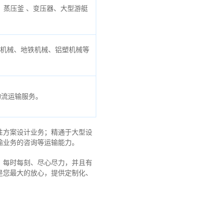
蒸压釜 、变压器、大型游艇
口机械、地铁机械、铝塑机械等
物流运输服务。
性方案设计业务；精通于大型设
输业务的咨询等运输
能力
。
，每时每刻、尽心尽力，
并且有
是您最大的放心，
提供定制化、