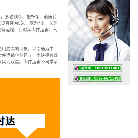
)，多轴线车、抱杆车、液压转
载货直径为5米，宽为7米，长为
设备运输、巨型超大件运输、气
费用虚高的现象，以南通为中
大件运输企业建立一个快捷有效
终实现双赢。大件运输公司秉承
工作时间：07:30 – – 23:30
值班座机：4008091856