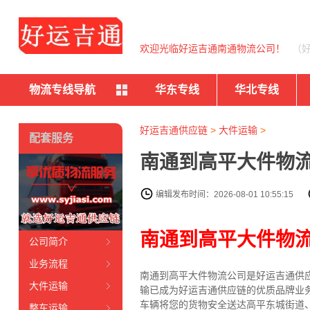
欢迎光临好运吉通南通物流公司！
（
物流专线导航
华东专线
华北专线
好运吉通供应链
>
大件运输
>
配套服务
南通到高平大件物流
编辑发布时间：2026-08-01 10:55:15
南通到高平大件物
公司简介
业务流程
南通到高平大件物流公司是好运吉通供
大件运输
输已成为好运吉通供应链的优质品牌业
车辆将您的货物安全送达高平东城街道
整车运输