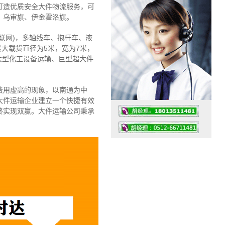
打造优质安全大件物流服务，可
、乌审旗、伊金霍洛旗。
联网)，多轴线车、抱杆车、液
最大载货直径为5米，宽为7米，
大型化工设备运输、巨型超大件
费用虚高的现象，以南通为中
大件运输企业建立一个快捷有效
终实现双赢。大件运输公司秉承
工作时间：07:30 – – 23:30
值班座机：4008091856