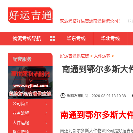
欢迎光临好运吉通南通物流公司！
（
物流专线导航
华东专线
华北专线
好运吉通供应链
>
大件运输
>
配套服务
南通到鄂尔多斯大
编辑发布时间：2026-08-01 13:10:38
公司简介
南通到鄂尔多斯大
业务流程
大件运输
南通到鄂尔多斯大件物流公司是好运吉
整车运输