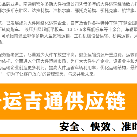
质品牌业务。南通到鄂尔多斯大件物流公司凭借多年的大件运输经验致力
鄂尔多斯东胜区、达拉特旗、准格尔旗、鄂托克前旗、鄂托克旗、杭锦旗
来，已发展成为大件网络化运输企业，自有及合作各种特种车辆(车辆全国
转向炮车、 液压升降超低平板车、13-17.5米高低板车等十余台。车辆
吨，可承接南通至鄂尔多斯大型货物运输、工程机械设备运输、桥梁运输，
输。
服务新老货主，尽量减少大件车放空率高，避免运输资源严重浪费，运输
为依托，全面进入全国大件运输市场，为广大大件生产企业、设备业主和
为运输企业创造更多利润。提高大件运输车辆利用率，优化运输结构，最
守“一切为了让客户放心”的管理理念，与您共赴未来。