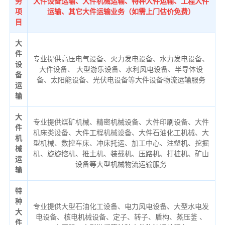
务
大件设备运输、大件机械运输、特种大件运输、工程大件
项
运输、其它大件运输业务（如需上门估价免费）
目
大
件
专业提供高压电气设备、火力发电设备、水力发电设备、
设
大件设备、 大型游乐设备、水利风电设备、半导体设
备
备、太阳能设备、光伏电设备等大件设备物流运输服务
运
输
大
专业提供煤矿机械、精密机械设备、大件印刷设备、大件
件
机床类设备、大件工程机械设备、大件石油化工机械、大
机
型机械、数控车床、冲床托运、加工中心、注塑机、挖掘
械
机、旋旋挖机、推土机、装载机、压路机、打桩机、矿山
运
设备等大型机械物流运输服务
输
特
种
专业提供大型石油化工设备、电力风电设备、大型水电发
大
电设备、核电机械设备、定子、转子、盾构、蒸压釜 、
件