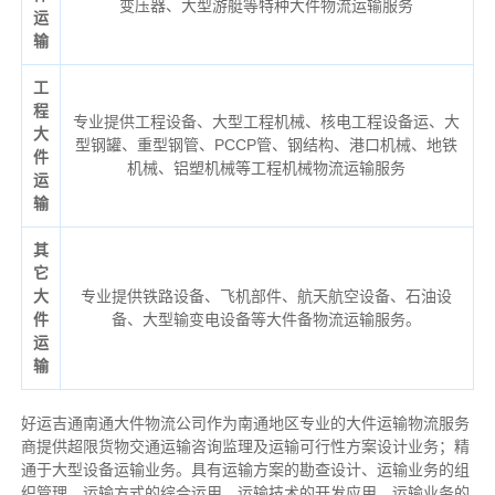
变压器、大型游艇等特种大件物流运输服务
运
输
工
程
专业提供工程设备、大型工程机械、核电工程设备运、大
大
型钢罐、重型钢管、PCCP管、钢结构、港口机械、地铁
件
机械、铝塑机械等工程机械物流运输服务
运
输
其
它
大
专业提供铁路设备、飞机部件、航天航空设备、石油设
件
备、大型输变电设备等大件备物流运输服务。
运
输
好运吉通南通大件物流公司作为南通地区专业的大件运输物流服务
商提供超限货物交通运输咨询监理及运输可行性方案设计业务；精
通于大型设备运输业务。具有运输方案的勘查设计、运输业务的组
织管理、运输方式的综合运用、运输技术的开发应用、运输业务的