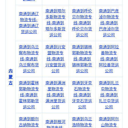
南通到鄂尔
南通到呼伦
南通到巴彦
南通到通辽
多斯物流专
贝尔物流专
淖尔物流专
物流专线-
线-南通到
线-南通到
线-南通到
南通到通辽
鄂尔多斯货
呼伦贝尔货
巴彦淖尔货
货运公司
运公司
运公司
运公司
南通到乌兰
南通到兴安
南通到锡林
南通到阿拉
察布物流专
盟物流专
郭勒物流专
善物流专
线-南通到
线-南通到
线-南通到
线-南通到
乌兰察布货
兴安盟货运
锡林郭勒货
阿拉善货运
内
运公司
公司
运公司
公司
蒙
古
南通到霍林
南通到满洲
南通到牙克
南通到扎兰
郭勒物流专
里物流专
石物流专
屯物流专
线-南通到
线-南通到
线-南通到
线-南通到
霍林郭勒货
满洲里货运
牙克石货运
扎兰屯货运
运公司
公司
公司
公司
南通到额尔
南通到乌兰
南通到阿尔
南通到根河
古纳物流专
浩特物流专
山物流专
物流专线-