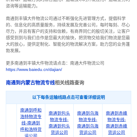
咨询等运输
能力
。
南通到丰镇大件物流公司通过不断强化先进管理方式，提倡科学
的、信息化的高质量服务，持续发展及完善公司，每时每刻、尽心
尽力，
并且有客户的支持和信赖，有商界同仁的殷切关注，
让客户
感受到到与我们合作是您最大的愉快，把货物交给我们物流是您最
大的放心，
提供定制化、智能化的物流解决方案，助力您的业务蓬
勃发展。
更多南通到丰镇大件物流请点击：南通大件物流公司
https://www.baiedu.cn/dajian/
南通到内蒙古物流专线
相关线路查询
以下每条运输线路点击可查看详细说明
南通到呼和
南通到包头
南通到乌海
南通到赤峰
浩特物流专
物流专线-
物流专线-
物流专线-
线-南通到
南通到包头
南通到乌海
南通到赤峰
呼和浩特货
货运公司
货运公司
货运公司
运公司