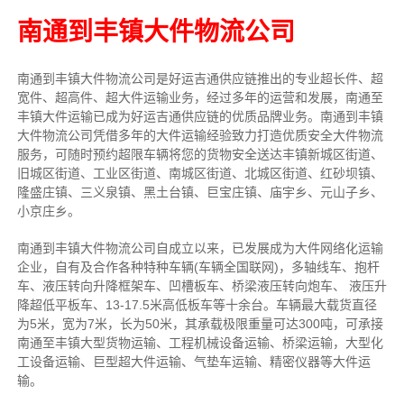
南通到丰镇大件物流公司
南通到丰镇大件物流公司是好运吉通供应链推出的专业超长件、超
宽件、超高件、超大件运输业务，经过多年的运营和发展，南通至
丰镇大件运输已成为好运吉通供应链的优质品牌业务。南通到丰镇
大件物流公司凭借多年的大件运输经验致力打造优质安全大件物流
服务，可随时预约超限车辆将您的货物安全送达丰镇新城区街道、
旧城区街道、工业区街道、南城区街道、北城区街道、红砂坝镇、
隆盛庄镇、三义泉镇、黑土台镇、巨宝庄镇、庙宇乡、元山子乡、
小京庄乡。
南通到丰镇大件物流公司自成立以来，已发展成为大件网络化运输
企业，自有及合作各种特种车辆(车辆全国联网)，多轴线车、抱杆
车、液压转向升降框架车、凹槽板车、桥梁液压转向炮车、 液压升
降超低平板车、13-17.5米高低板车等十余台。车辆最大载货直径
为5米，宽为7米，长为50米，其承载极限重量可达300吨，可承接
南通至丰镇大型货物运输、工程机械设备运输、桥梁运输，大型化
工设备运输、巨型超大件运输、气垫车运输、精密仪器等大件运
输。