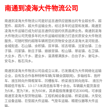
南通到凌海大件物流公司
南通到凌海大件物流公司是好运吉通供应链推出的专业超长件、超
宽件、超高件、超大件运输业务，经过多年的运营和发展，南通至
凌海大件运输已成为好运吉通供应链的优质品牌业务。南通到凌海
大件物流公司凭借多年的大件运输经验致力打造优质安全大件物流
服务，可随时预约超限车辆将您的货物安全送达凌海大凌河街道、
金城街道、石山镇、余积镇、双羊镇、班吉塔镇、沈家台镇、三台
子镇、闫家镇、新庄子镇、娘娘宫镇、松山镇、翠岩镇、右卫镇、
大业乡、西八千乡、建业乡、温滴楼满族乡、白台子乡、谢屯乡、
安屯乡、板石沟乡。
南通到凌海大件物流公司自成立以来，已发展成为大件网络化运输
企业，自有及合作各种特种车辆(车辆全国联网)，多轴线车、抱杆
车、液压转向升降框架车、凹槽板车、桥梁液压转向炮车、 液压升
降超低平板车、13-17.5米高低板车等十余台。车辆最大载货直径
为5米，宽为7米，长为50米，其承载极限重量可达300吨，可承接
南通至凌海大型货物运输、工程机械设备运输、桥梁运输，大型化
工设备运输、巨型超大件运输、气垫车运输、精密仪器等大件运
输。