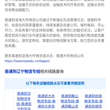
织管理、运输方式的综合运用、运输技术的开发应用、运输业务的
咨询等运输
能力
。
南通到凌海大件物流公司通过不断强化先进管理方式，提倡科学
的、信息化的高质量服务，持续发展及完善公司，每时每刻、尽心
尽力，
并且有客户的支持和信赖，有商界同仁的殷切关注，
让客户
感受到到与我们合作是您最大的愉快，把货物交给我们物流是您最
大的放心，
提供定制化、智能化的物流解决方案，助力您的业务蓬
勃发展。
更多南通到凌海大件物流请点击：南通大件物流公司
https://www.baiedu.cn/dajian/
南通到辽宁物流专线
相关线路查询
以下每条运输线路点击可查看详细说明
南通到沈
南通到大连
南通到鞍山
南通到抚顺
阳物流专
物流专线-南
物流专线-南
物流专线-南
线-南通到
通到大连货
通到鞍山货
通到抚顺货
沈阳货运