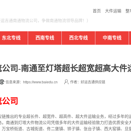
首页
大件运输
整
好运吉通南通物流公司，争做南通物流领导品牌！）
东北专线
西南专线
西北专线
中南专线
公司-南通至灯塔超长超宽超高大件
信息来源：https://www.baiedu.cn
作者：好运吉通供应链
流公司
应链推出的专业超长件、超宽件、超高件、超大件运输业务，经过多年的
务。南通到灯塔大件物流公司凭借多年的大件运输经验致力打造优质安全
、万宝桥街道、古城街道、佟二堡镇、铧子镇、张台子镇、西大窑镇、旦