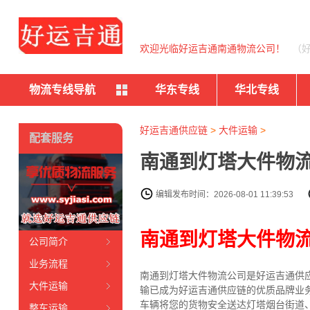
欢迎光临好运吉通南通物流公司！
（
物流专线导航
华东专线
华北专线
好运吉通供应链
>
大件运输
>
配套服务
南通到灯塔大件物流
编辑发布时间：2026-08-01 11:39:53
南通到灯塔大件物
公司简介
业务流程
南通到灯塔大件物流公司是好运吉通供
大件运输
输已成为好运吉通供应链的优质品牌业
车辆将您的货物安全送达灯塔烟台街道
整车运输