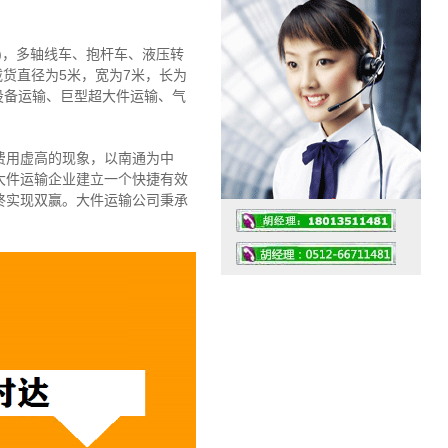
)，多轴线车、抱杆车、液压转
载货直径为5米，宽为7米，长为
设备运输、巨型超大件运输、气
费用虚高的现象，以南通为中
大件运输企业建立一个快捷有效
终实现双赢。大件运输公司秉承
工作时间：07:30 – – 23:30
值班座机：4008091856