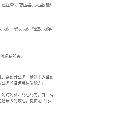
蒸压釜 、变压器、大型游艇
口机械、地铁机械、铝塑机械等
物流运输服务。
性方案设计业务；精通于大型设
输业务的咨询等运输
能力
。
，每时每刻、尽心尽力，
并且有
是您最大的放心，
提供定制化、