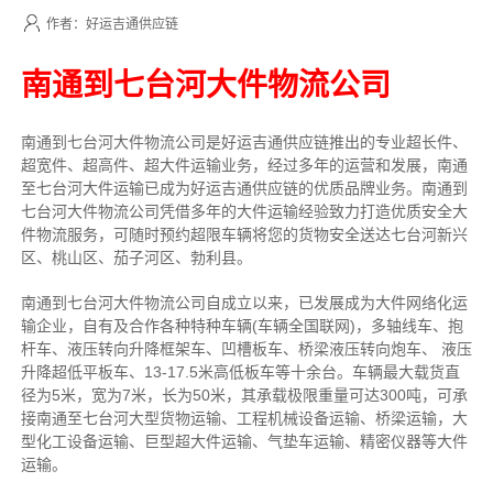
作者：好运吉通供应链
南通到七台河大件物流公司
南通到七台河大件物流公司是好运吉通供应链推出的专业超长件、
超宽件、超高件、超大件运输业务，经过多年的运营和发展，南通
至七台河大件运输已成为好运吉通供应链的优质品牌业务。南通到
七台河大件物流公司凭借多年的大件运输经验致力打造优质安全大
件物流服务，可随时预约超限车辆将您的货物安全送达七台河新兴
区、桃山区、茄子河区、勃利县。
南通到七台河大件物流公司自成立以来，已发展成为大件网络化运
输企业，自有及合作各种特种车辆(车辆全国联网)，多轴线车、抱
杆车、液压转向升降框架车、凹槽板车、桥梁液压转向炮车、 液压
升降超低平板车、13-17.5米高低板车等十余台。车辆最大载货直
径为5米，宽为7米，长为50米，其承载极限重量可达300吨，可承
接南通至七台河大型货物运输、工程机械设备运输、桥梁运输，大
型化工设备运输、巨型超大件运输、气垫车运输、精密仪器等大件
运输。