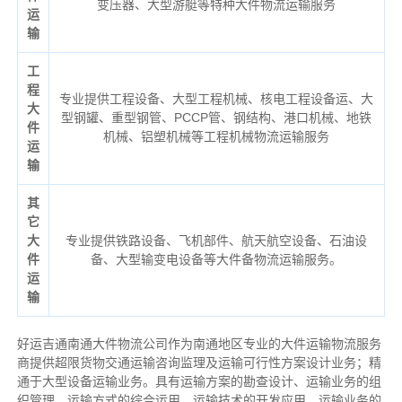
变压器、大型游艇等特种大件物流运输服务
运
输
工
程
专业提供工程设备、大型工程机械、核电工程设备运、大
大
型钢罐、重型钢管、PCCP管、钢结构、港口机械、地铁
件
机械、铝塑机械等工程机械物流运输服务
运
输
其
它
大
专业提供铁路设备、飞机部件、航天航空设备、石油设
件
备、大型输变电设备等大件备物流运输服务。
运
输
好运吉通南通大件物流公司作为南通地区专业的大件运输物流服务
商提供超限货物交通运输咨询监理及运输可行性方案设计业务；精
通于大型设备运输业务。具有运输方案的勘查设计、运输业务的组
织管理、运输方式的综合运用、运输技术的开发应用、运输业务的