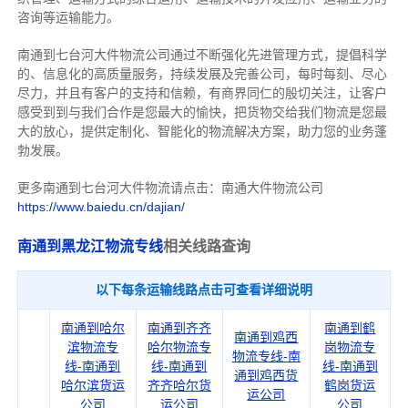
咨询等运输
能力
。
南通到七台河大件物流公司通过不断强化先进管理方式，提倡科学
的、信息化的高质量服务，持续发展及完善公司，每时每刻、尽心
尽力，
并且有客户的支持和信赖，有商界同仁的殷切关注，
让客户
感受到到与我们合作是您最大的愉快，把货物交给我们物流是您最
大的放心，
提供定制化、智能化的物流解决方案，助力您的业务蓬
勃发展。
更多南通到七台河大件物流请点击：南通大件物流公司
https://www.baiedu.cn/dajian/
南通到黑龙江物流专线
相关线路查询
以下每条运输线路点击可查看详细说明
南通到哈尔
南通到齐齐
南通到鹤
南通到鸡西
滨物流专
哈尔物流专
岗物流专
物流专线-南
线-南通到
线-南通到
线-南通到
通到鸡西货
哈尔滨货运
齐齐哈尔货
鹤岗货运
运公司
公司
运公司
公司