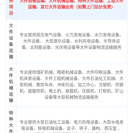
务
大件设备运输、大件机械运输、特种大件运输、工程大件
项
运输、其它大件运输业务（如需上门估价免费）
目
大
件
专业提供高压电气设备、火力发电设备、水力发电设备、
设
大件设备、 大型游乐设备、水利风电设备、半导体设
备
备、太阳能设备、光伏电设备等大件设备物流运输服务
运
输
大
专业提供煤矿机械、精密机械设备、大件印刷设备、大件
件
机床类设备、大件工程机械设备、大件石油化工机械、大
机
型机械、数控车床、冲床托运、加工中心、注塑机、挖掘
械
机、旋旋挖机、推土机、装载机、压路机、打桩机、矿山
运
设备等大型机械物流运输服务
输
特
种
专业提供大型石油化工设备、电力风电设备、大型水电发
大
电设备、核电机械设备、定子、转子、盾构、蒸压釜 、
件