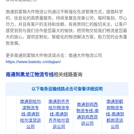
南通到富锦大件物流公司通过不断强化先进管理方式，提倡科学
的、信息化的高质量服务，持续发展及完善公司，每时每刻、尽心
尽力，
并且有客户的支持和信赖，有商界同仁的殷切关注，
让客户
感受到到与我们合作是您最大的愉快，把货物交给我们物流是您最
大的放心，
提供定制化、智能化的物流解决方案，助力您的业务蓬
勃发展。
更多南通到富锦大件物流请点击：南通大件物流公司
https://www.baiedu.cn/dajian/
南通到黑龙江物流专线
相关线路查询
以下每条运输线路点击可查看详细说明
南通到哈尔
南通到齐齐
南通到鹤
南通到鸡西
滨物流专
哈尔物流专
岗物流专
物流专线-南
线-南通到
线-南通到
线-南通到
通到鸡西货
哈尔滨货运
齐齐哈尔货
鹤岗货运
运公司
公司
运公司
公司