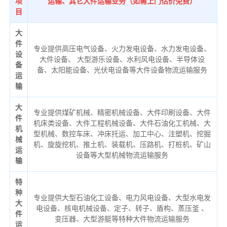
项
运输、其它大件运输业务（如需上门估价免费）
目
大
件
专业提供高压电气设备、火力发电设备、水力发电设备、
设
大件设备、 大型游乐设备、水利风电设备、半导体设
备
备、太阳能设备、光伏电设备等大件设备物流运输服务
运
输
大
专业提供煤矿机械、精密机械设备、大件印刷设备、大件
件
机床类设备、大件工程机械设备、大件石油化工机械、大
机
型机械、数控车床、冲床托运、加工中心、注塑机、挖掘
械
机、旋旋挖机、推土机、装载机、压路机、打桩机、矿山
运
设备等大型机械物流运输服务
输
特
种
专业提供大型石油化工设备、电力风电设备、大型水电发
大
电设备、核电机械设备、定子、转子、盾构、蒸压釜 、
件
变压器、大型游艇等特种大件物流运输服务
运