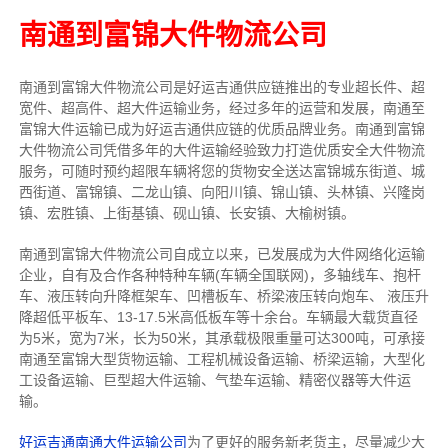
南通到富锦大件物流公司
南通到富锦大件物流公司是好运吉通供应链推出的专业超长件、超
宽件、超高件、超大件运输业务，经过多年的运营和发展，南通至
富锦大件运输已成为好运吉通供应链的优质品牌业务。南通到富锦
大件物流公司凭借多年的大件运输经验致力打造优质安全大件物流
服务，可随时预约超限车辆将您的货物安全送达富锦城东街道、城
西街道、富锦镇、二龙山镇、向阳川镇、锦山镇、头林镇、兴隆岗
镇、宏胜镇、上街基镇、砚山镇、长安镇、大榆树镇。
南通到富锦大件物流公司自成立以来，已发展成为大件网络化运输
企业，自有及合作各种特种车辆(车辆全国联网)，多轴线车、抱杆
车、液压转向升降框架车、凹槽板车、桥梁液压转向炮车、 液压升
降超低平板车、13-17.5米高低板车等十余台。车辆最大载货直径
为5米，宽为7米，长为50米，其承载极限重量可达300吨，可承接
南通至富锦大型货物运输、工程机械设备运输、桥梁运输，大型化
工设备运输、巨型超大件运输、气垫车运输、精密仪器等大件运
输。
好运吉通南通大件运输公司
为了更好的服务新老货主，尽量减少大