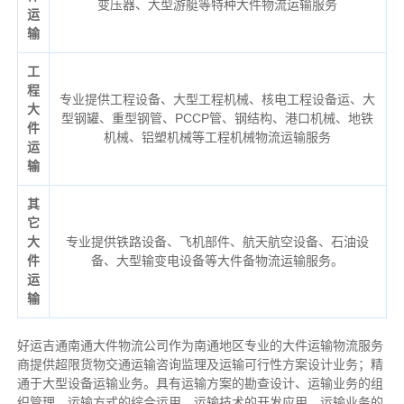
变压器、大型游艇等特种大件物流运输服务
运
输
工
程
专业提供工程设备、大型工程机械、核电工程设备运、大
大
型钢罐、重型钢管、PCCP管、钢结构、港口机械、地铁
件
机械、铝塑机械等工程机械物流运输服务
运
输
其
它
大
专业提供铁路设备、飞机部件、航天航空设备、石油设
件
备、大型输变电设备等大件备物流运输服务。
运
输
好运吉通南通大件物流公司作为南通地区专业的大件运输物流服务
商提供超限货物交通运输咨询监理及运输可行性方案设计业务；精
通于大型设备运输业务。具有运输方案的勘查设计、运输业务的组
织管理、运输方式的综合运用、运输技术的开发应用、运输业务的