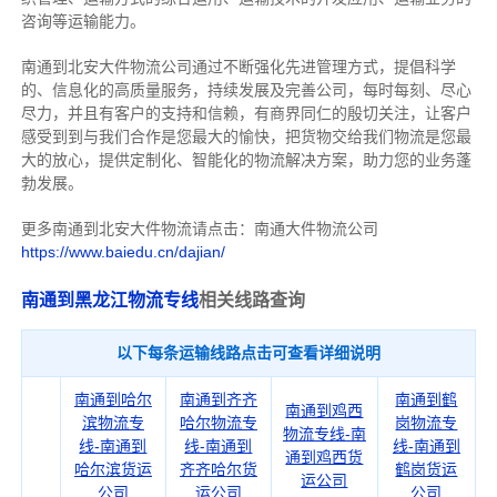
咨询等运输
能力
。
南通到北安大件物流公司通过不断强化先进管理方式，提倡科学
的、信息化的高质量服务，持续发展及完善公司，每时每刻、尽心
尽力，
并且有客户的支持和信赖，有商界同仁的殷切关注，
让客户
感受到到与我们合作是您最大的愉快，把货物交给我们物流是您最
大的放心，
提供定制化、智能化的物流解决方案，助力您的业务蓬
勃发展。
更多南通到北安大件物流请点击：南通大件物流公司
https://www.baiedu.cn/dajian/
南通到黑龙江物流专线
相关线路查询
以下每条运输线路点击可查看详细说明
南通到哈尔
南通到齐齐
南通到鹤
南通到鸡西
滨物流专
哈尔物流专
岗物流专
物流专线-南
线-南通到
线-南通到
线-南通到
通到鸡西货
哈尔滨货运
齐齐哈尔货
鹤岗货运
运公司
公司
运公司
公司