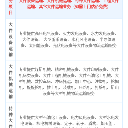
务
大件设备运输、大件机械运输、特种大件运输、工程大件
项
运输、其它大件运输业务（如需上门估价免费）
目
大
件
专业提供高压电气设备、火力发电设备、水力发电设备、
设
大件设备、 大型游乐设备、水利风电设备、半导体设
备
备、太阳能设备、光伏电设备等大件设备物流运输服务
运
输
大
专业提供煤矿机械、精密机械设备、大件印刷设备、大件
件
机床类设备、大件工程机械设备、大件石油化工机械、大
机
型机械、数控车床、冲床托运、加工中心、注塑机、挖掘
械
机、旋旋挖机、推土机、装载机、压路机、打桩机、矿山
运
设备等大型机械物流运输服务
输
特
种
专业提供大型石油化工设备、电力风电设备、大型水电发
大
电设备、核电机械设备、定子、转子、盾构、蒸压釜 、
件