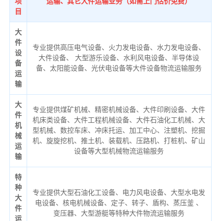
项
运输、其它大件运输业务（如需上门估价免费）
目
大
件
专业提供高压电气设备、火力发电设备、水力发电设备、
设
大件设备、 大型游乐设备、水利风电设备、半导体设
备
备、太阳能设备、光伏电设备等大件设备物流运输服务
运
输
大
专业提供煤矿机械、精密机械设备、大件印刷设备、大件
件
机床类设备、大件工程机械设备、大件石油化工机械、大
机
型机械、数控车床、冲床托运、加工中心、注塑机、挖掘
械
机、旋旋挖机、推土机、装载机、压路机、打桩机、矿山
运
设备等大型机械物流运输服务
输
特
种
专业提供大型石油化工设备、电力风电设备、大型水电发
大
电设备、核电机械设备、定子、转子、盾构、蒸压釜 、
件
变压器、大型游艇等特种大件物流运输服务
运