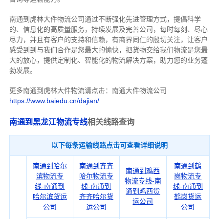
南通到虎林大件物流公司通过不断强化先进管理方式，提倡科学
的、信息化的高质量服务，持续发展及完善公司，每时每刻、尽心
尽力，
并且有客户的支持和信赖，有商界同仁的殷切关注，
让客户
感受到到与我们合作是您最大的愉快，把货物交给我们物流是您最
大的放心，
提供定制化、智能化的物流解决方案，助力您的业务蓬
勃发展。
更多南通到虎林大件物流请点击：南通大件物流公司
https://www.baiedu.cn/dajian/
南通到黑龙江物流专线
相关线路查询
以下每条运输线路点击可查看详细说明
南通到哈尔
南通到齐齐
南通到鹤
南通到鸡西
滨物流专
哈尔物流专
岗物流专
物流专线-南
线-南通到
线-南通到
线-南通到
通到鸡西货
哈尔滨货运
齐齐哈尔货
鹤岗货运
运公司
公司
运公司
公司