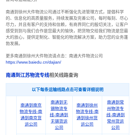
南通到徐州大件物流公司通过不断强化先进管理方式，提倡科学
的、信息化的高质量服务，持续发展及完善公司，每时每刻、尽心
尽力，
并且有客户的支持和信赖，有商界同仁的殷切关注，
让客户
感受到到与我们合作是您最大的愉快，把货物交给我们物流是您最
大的放心，
提供定制化、智能化的物流解决方案，助力您的业务蓬
勃发展。
更多南通到徐州大件物流请点击：南通大件物流公司
https://www.baiedu.cn/dajian/
南通到江苏物流专线
相关线路查询
以下每条运输线路点击可查看详细说明
南通到无
南通到常
南通到南京
南通到徐州
锡物流专
州物流专
物流专线-南
物流专线-南
线-南通到
线-南通到
通到南京货
通到徐州货
无锡货运
常州货运
运公司
运公司
公司
公司