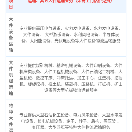
项
运输、其它大件运输业务（如需上门估价免费）
目
大
件
专业提供高压电气设备、火力发电设备、水力发电设备、
设
大件设备、 大型游乐设备、水利风电设备、半导体设
备
备、太阳能设备、光伏电设备等大件设备物流运输服务
运
输
大
专业提供煤矿机械、精密机械设备、大件印刷设备、大件
件
机床类设备、大件工程机械设备、大件石油化工机械、大
机
型机械、数控车床、冲床托运、加工中心、注塑机、挖掘
械
机、旋旋挖机、推土机、装载机、压路机、打桩机、矿山
运
设备等大型机械物流运输服务
输
特
种
专业提供大型石油化工设备、电力风电设备、大型水电发
大
电设备、核电机械设备、定子、转子、盾构、蒸压釜 、
件
变压器、大型游艇等特种大件物流运输服务
运