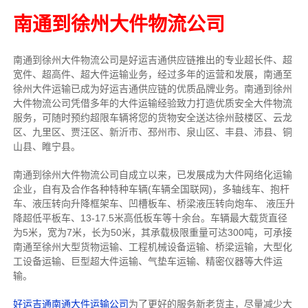
南通到徐州大件物流公司
南通到徐州大件物流公司是好运吉通供应链推出的专业超长件、超
宽件、超高件、超大件运输业务，经过多年的运营和发展，南通至
徐州大件运输已成为好运吉通供应链的优质品牌业务。南通到徐州
大件物流公司凭借多年的大件运输经验致力打造优质安全大件物流
服务，可随时预约超限车辆将您的货物安全送达徐州鼓楼区、云龙
区、九里区、贾汪区、新沂市、邳州市、泉山区、丰县、沛县、铜
山县、睢宁县。
南通到徐州大件物流公司自成立以来，已发展成为大件网络化运输
企业，自有及合作各种特种车辆(车辆全国联网)，多轴线车、抱杆
车、液压转向升降框架车、凹槽板车、桥梁液压转向炮车、 液压升
降超低平板车、13-17.5米高低板车等十余台。车辆最大载货直径
为5米，宽为7米，长为50米，其承载极限重量可达300吨，可承接
南通至徐州大型货物运输、工程机械设备运输、桥梁运输，大型化
工设备运输、巨型超大件运输、气垫车运输、精密仪器等大件运
输。
好运吉通南通大件运输公司
为了更好的服务新老货主，尽量减少大