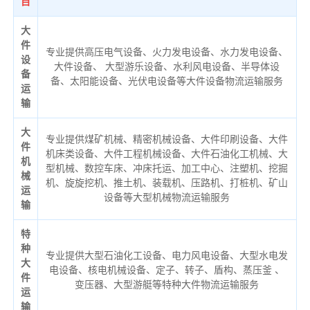
目
大
件
专业提供高压电气设备、火力发电设备、水力发电设备、
设
大件设备、 大型游乐设备、水利风电设备、半导体设
备
备、太阳能设备、光伏电设备等大件设备物流运输服务
运
输
大
专业提供煤矿机械、精密机械设备、大件印刷设备、大件
件
机床类设备、大件工程机械设备、大件石油化工机械、大
机
型机械、数控车床、冲床托运、加工中心、注塑机、挖掘
械
机、旋旋挖机、推土机、装载机、压路机、打桩机、矿山
运
设备等大型机械物流运输服务
输
特
种
专业提供大型石油化工设备、电力风电设备、大型水电发
大
电设备、核电机械设备、定子、转子、盾构、蒸压釜 、
件
变压器、大型游艇等特种大件物流运输服务
运
输