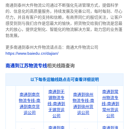
南通到泰州大件物流公司通过不断强化先进管理方式，提倡科学
的、信息化的高质量服务，持续发展及完善公司，每时每刻、尽心
尽力，
并且有客户的支持和信赖，有商界同仁的殷切关注，
让客户
感受到到与我们合作是您最大的愉快，把货物交给我们物流是您最
大的放心，
提供定制化、智能化的物流解决方案，助力您的业务蓬
勃发展。
更多南通到泰州大件物流请点击：南通大件物流公司
https://www.baiedu.cn/dajian/
南通到江苏物流专线
相关线路查询
以下每条运输线路点击可查看详细说明
南通到无
南通到常
南通到南京
南通到徐州
锡物流专
州物流专
物流专线-南
物流专线-南
线-南通到
线-南通到
通到南京货
通到徐州货
无锡货运
常州货运
运公司
运公司
公司
公司
南通到南
南通到淮