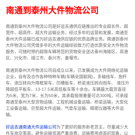
南通到泰州大件物流公司
南通到泰州大件物流公司是好运吉通供应链推出的专业超长件、超
宽件、超高件、超大件运输业务，经过多年的运营和发展，南通至
泰州大件运输已成为好运吉通供应链的优质品牌业务。南通到泰州
大件物流公司凭借多年的大件运输经验致力打造优质安全大件物流
服务，可随时预约超限车辆将您的货物安全送达泰州海陵区、高港
区、兴化市、靖江市、泰兴市、姜堰市。
南通到泰州大件物流公司自成立以来，已发展成为大件网络化运输
企业，自有及合作各种特种车辆(车辆全国联网)，多轴线车、抱杆
车、液压转向升降框架车、凹槽板车、桥梁液压转向炮车、 液压升
降超低平板车、13-17.5米高低板车等十余台。车辆最大载货直径
为5米，宽为7米，长为50米，其承载极限重量可达300吨，可承接
南通至泰州大型货物运输、工程机械设备运输、桥梁运输，大型化
工设备运输、巨型超大件运输、气垫车运输、精密仪器等大件运
输。
好运吉通南通大件运输公司
为了更好的服务新老货主，尽量减少大
件车放空率高，避免运输资源严重浪费，运输费用虚高的现象，以