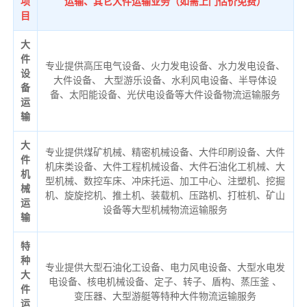
项
运输、其它大件运输业务（如需上门估价免费）
目
大
件
专业提供高压电气设备、火力发电设备、水力发电设备、
设
大件设备、 大型游乐设备、水利风电设备、半导体设
备
备、太阳能设备、光伏电设备等大件设备物流运输服务
运
输
大
专业提供煤矿机械、精密机械设备、大件印刷设备、大件
件
机床类设备、大件工程机械设备、大件石油化工机械、大
机
型机械、数控车床、冲床托运、加工中心、注塑机、挖掘
械
机、旋旋挖机、推土机、装载机、压路机、打桩机、矿山
运
设备等大型机械物流运输服务
输
特
种
专业提供大型石油化工设备、电力风电设备、大型水电发
大
电设备、核电机械设备、定子、转子、盾构、蒸压釜 、
件
变压器、大型游艇等特种大件物流运输服务
运