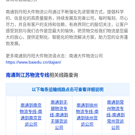
南通到丹阳大件物流公司通过不断强化先进管理方式，提倡科学
的、信息化的高质量服务，持续发展及完善公司，每时每刻、尽心
尽力，
并且有客户的支持和信赖，有商界同仁的殷切关注，
让客户
感受到到与我们合作是您最大的愉快，把货物交给我们物流是您最
大的放心，
提供定制化、智能化的物流解决方案，助力您的业务蓬
勃发展。
更多南通到丹阳大件物流请点击：南通大件物流公司
https://www.baiedu.cn/dajian/
南通到江苏物流专线
相关线路查询
以下每条运输线路点击可查看详细说明
南通到无
南通到常
南通到南京
南通到徐州
锡物流专
州物流专
物流专线-南
物流专线-南
线-南通到
线-南通到
通到南京货
通到徐州货
无锡货运
常州货运
运公司
运公司
公司
公司