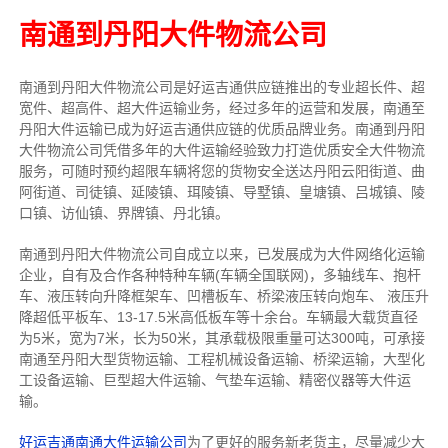
南通到丹阳大件物流公司
南通到丹阳大件物流公司是好运吉通供应链推出的专业超长件、超
宽件、超高件、超大件运输业务，经过多年的运营和发展，南通至
丹阳大件运输已成为好运吉通供应链的优质品牌业务。南通到丹阳
大件物流公司凭借多年的大件运输经验致力打造优质安全大件物流
服务，可随时预约超限车辆将您的货物安全送达丹阳云阳街道、曲
阿街道、司徒镇、延陵镇、珥陵镇、导墅镇、皇塘镇、吕城镇、陵
口镇、访仙镇、界牌镇、丹北镇。
南通到丹阳大件物流公司自成立以来，已发展成为大件网络化运输
企业，自有及合作各种特种车辆(车辆全国联网)，多轴线车、抱杆
车、液压转向升降框架车、凹槽板车、桥梁液压转向炮车、 液压升
降超低平板车、13-17.5米高低板车等十余台。车辆最大载货直径
为5米，宽为7米，长为50米，其承载极限重量可达300吨，可承接
南通至丹阳大型货物运输、工程机械设备运输、桥梁运输，大型化
工设备运输、巨型超大件运输、气垫车运输、精密仪器等大件运
输。
好运吉通南通大件运输公司
为了更好的服务新老货主，尽量减少大