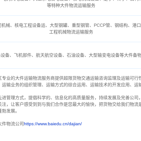
等特种大件物流运输服务
机械、核电工程设备运、大型钢罐、重型钢管、PCCP管、钢结构、港
工程机械物流运输服务
路设备、飞机部件、航天航空设备、石油设备、大型输变电设备等大件备
区专业的大件运输物流服务商提供超限货物交通运输咨询监理及运输可行
、运输业务的组织管理、运输方式的综合运用、运输技术的开发应用、运
先进管理方式，提倡科学的、信息化的高质量服务，持续发展及完善公司
关注，
让客户感受到到与我们合作是您最大的愉快，把货物交给我们物流
蓬勃发展。
大件物流公司
https://www.baiedu.cn/dajian/