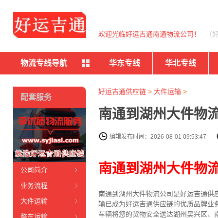
欢迎光临好运吉通南通物流公司！
（
物流专线导航
华东专线
华北专线
好运吉通供应链
>
大件运输
>
配套服务
南通到湖州大件物流
编辑发布时间：2026-08-01 09:53:47
南通到湖州大件物
公司简介
业务流程
南通到湖州大件物流公司是好运吉通供
大件运输
输已成为好运吉通供应链的优质品牌业
车辆将您的货物安全送达湖州吴兴区、
整车运输