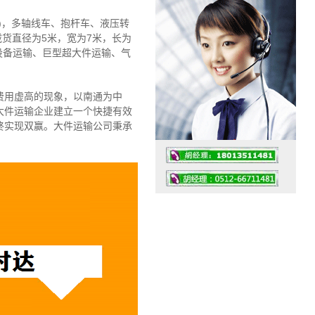
)，多轴线车、抱杆车、液压转
载货直径为5米，宽为7米，长为
设备运输、巨型超大件运输、气
费用虚高的现象，以南通为中
大件运输企业建立一个快捷有效
终实现双赢。大件运输公司秉承
工作时间：07:30 – – 23:30
值班座机：4008091856