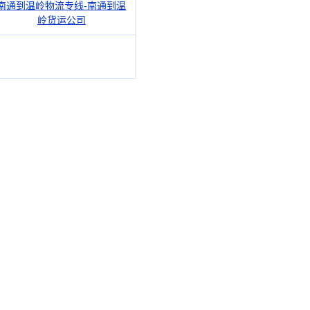
南通到温岭物流专线-南通到温
岭货运公司