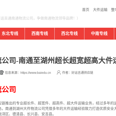
首页
大件运输
整
好运吉通南通物流公司，争做南通物流领导品牌！）
东北专线
西南专线
西北专线
中南专线
公司-南通至湖州超长超宽超高大件
信息来源：https://www.baiedu.cn
作者：好运吉通供应链
流公司
应链推出的专业超长件、超宽件、超高件、超大件运输业务，经过多年的
务。南通到湖州大件物流公司凭借多年的大件运输经验致力打造优质安全
南浔区、德清县、长兴县、安吉县。