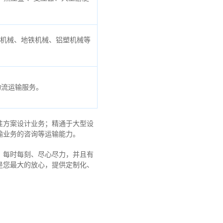
口机械、地铁机械、铝塑机械等
物流运输服务。
性方案设计业务；精通于大型设
输业务的咨询等运输
能力
。
，每时每刻、尽心尽力，
并且有
是您最大的放心，
提供定制化、