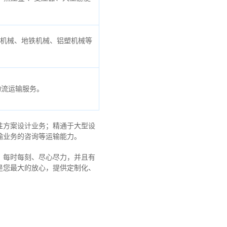
口机械、地铁机械、铝塑机械等
物流运输服务。
性方案设计业务；精通于大型设
输业务的咨询等运输
能力
。
，每时每刻、尽心尽力，
并且有
是您最大的放心，
提供定制化、