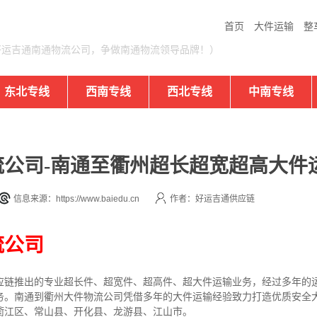
首页
大件运输
整
好运吉通南通物流公司，争做南通物流领导品牌！）
东北专线
西南专线
西北专线
中南专线
公司-南通至衢州超长超宽超高大件
信息来源：https://www.baiedu.cn
作者：好运吉通供应链
流公司
应链推出的专业超长件、超宽件、超高件、超大件运输业务，经过多年的
务。南通到衢州大件物流公司凭借多年的大件运输经验致力打造优质安全
衢江区、常山县、开化县、龙游县、江山市。