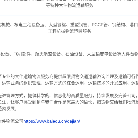
等特种大件物流运输服务
机械、核电工程设备运、大型钢罐、重型钢管、PCCP管、钢结构、港
工程机械物流运输服务
路设备、飞机部件、航天航空设备、石油设备、大型输变电设备等大件备
区专业的大件运输物流服务商提供超限货物交通运输咨询监理及运输可行
、运输业务的组织管理、运输方式的综合运用、运输技术的开发应用、运
先进管理方式，提倡科学的、信息化的高质量服务，持续发展及完善公司
关注，
让客户感受到到与我们合作是您最大的愉快，把货物交给我们物流
蓬勃发展。
大件物流公司
https://www.baiedu.cn/dajian/