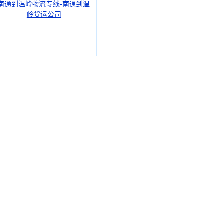
南通到温岭物流专线-南通到温
岭货运公司