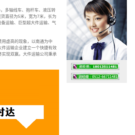
)，多轴线车、抱杆车、液压转
载货直径为5米，宽为7米，长为
设备运输、巨型超大件运输、气
费用虚高的现象，以南通为中
大件运输企业建立一个快捷有效
终实现双赢。大件运输公司秉承
工作时间：07:30 – – 23:30
值班座机：4008091856