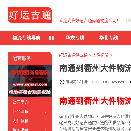
欢迎光临好运吉通南通物流公司！
（
物流专线导航
华东专线
华北专线
好运吉通供应链
>
大件运输
>
配套服务
南通到衢州大件物流
编辑发布时间：2026-08-01 16:53:29
南通到衢州大件物
公司简介
业务流程
南通到衢州大件物流公司是好运吉通供
大件运输
输已成为好运吉通供应链的优质品牌业
车辆将您的货物安全送达衢州柯城区、
整车运输