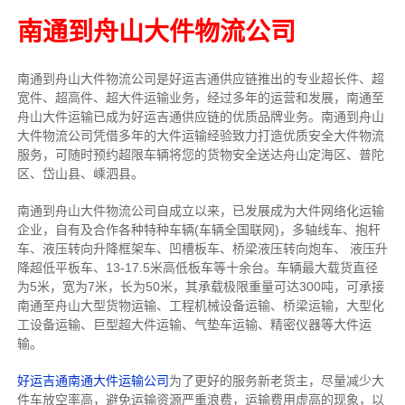
南通到舟山大件物流公司
南通到舟山大件物流公司是好运吉通供应链推出的专业超长件、超
宽件、超高件、超大件运输业务，经过多年的运营和发展，南通至
舟山大件运输已成为好运吉通供应链的优质品牌业务。南通到舟山
大件物流公司凭借多年的大件运输经验致力打造优质安全大件物流
服务，可随时预约超限车辆将您的货物安全送达舟山定海区、普陀
区、岱山县、嵊泗县。
南通到舟山大件物流公司自成立以来，已发展成为大件网络化运输
企业，自有及合作各种特种车辆(车辆全国联网)，多轴线车、抱杆
车、液压转向升降框架车、凹槽板车、桥梁液压转向炮车、 液压升
降超低平板车、13-17.5米高低板车等十余台。车辆最大载货直径
为5米，宽为7米，长为50米，其承载极限重量可达300吨，可承接
南通至舟山大型货物运输、工程机械设备运输、桥梁运输，大型化
工设备运输、巨型超大件运输、气垫车运输、精密仪器等大件运
输。
好运吉通南通大件运输公司
为了更好的服务新老货主，尽量减少大
件车放空率高，避免运输资源严重浪费，运输费用虚高的现象，以