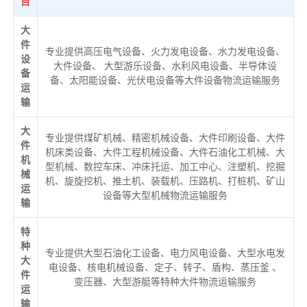
目
大
件
专业提供高压电气设备、火力发电设备、水力发电设备、
设
大件设备、 大型游乐设备、水利风电设备、半导体设
备
备、太阳能设备、光伏电设备等大件设备物流运输服务
运
输
大
专业提供煤矿机械、精密机械设备、大件印刷设备、大件
件
机床类设备、大件工程机械设备、大件石油化工机械、大
机
型机械、数控车床、冲床托运、加工中心、注塑机、挖掘
械
机、旋旋挖机、推土机、装载机、压路机、打桩机、矿山
运
设备等大型机械物流运输服务
输
特
种
专业提供大型石油化工设备、电力风电设备、大型水电发
大
电设备、核电机械设备、定子、转子、盾构、蒸压釜 、
件
变压器、大型游艇等特种大件物流运输服务
运
输