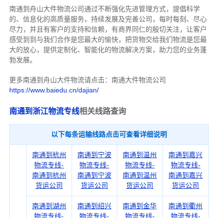
南通到舟山大件物流公司通过不断强化先进管理方式，提倡科学
的、信息化的高质量服务，持续发展及完善公司，每时每刻、尽心
尽力，
并且有客户的支持和信赖，有商界同仁的殷切关注，
让客户
感受到到与我们合作是您最大的愉快，把货物交给我们物流是您最
大的放心，
提供定制化、智能化的物流解决方案，助力您的业务蓬
勃发展。
更多南通到舟山大件物流请点击：南通大件物流公司
https://www.baiedu.cn/dajian/
南通到浙江物流专线
相关线路查询
以下每条运输线路点击可查看详细说明
南通到杭州
南通到宁波
南通到温州
南通到嘉兴
物流专线-
物流专线-
物流专线-
物流专线-
南通到杭州
南通到宁波
南通到温州
南通到嘉兴
货运公司
货运公司
货运公司
货运公司
南通到湖州
南通到绍兴
南通到金华
南通到衢州
物流专线-
物流专线-
物流专线-
物流专线-