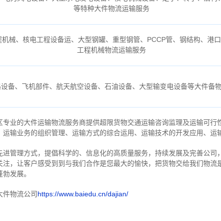
等特种大件物流运输服务
机械、核电工程设备运、大型钢罐、重型钢管、PCCP管、钢结构、港
工程机械物流运输服务
路设备、飞机部件、航天航空设备、石油设备、大型输变电设备等大件备
区专业的大件运输物流服务商提供超限货物交通运输咨询监理及运输可行
、运输业务的组织管理、运输方式的综合运用、运输技术的开发应用、运
先进管理方式，提倡科学的、信息化的高质量服务，持续发展及完善公司
关注，
让客户感受到到与我们合作是您最大的愉快，把货物交给我们物流
蓬勃发展。
大件物流公司
https://www.baiedu.cn/dajian/