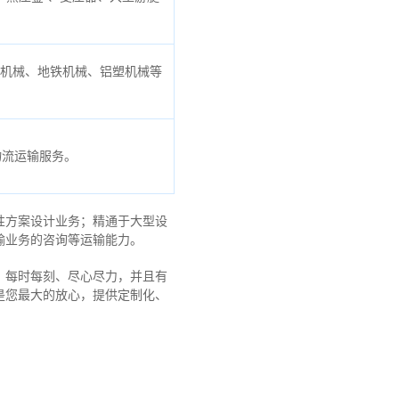
口机械、地铁机械、铝塑机械等
物流运输服务。
性方案设计业务；精通于大型设
输业务的咨询等运输
能力
。
，每时每刻、尽心尽力，
并且有
是您最大的放心，
提供定制化、