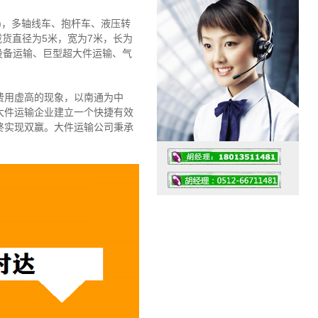
)，多轴线车、抱杆车、液压转
载货直径为5米，宽为7米，长为
设备运输、巨型超大件运输、气
费用虚高的现象，以南通为中
大件运输企业建立一个快捷有效
终实现双赢。大件运输公司秉承
工作时间：07:30 – – 23:30
值班座机：4008091856