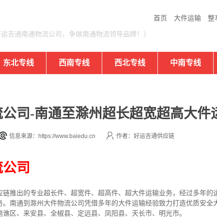
首页
大件运输
整
好运吉通南通物流公司，争做南通物流领导品牌！）
东北专线
西南专线
西北专线
中南专线
公司-南通至滁州超长超宽超高大件
信息来源：https://www.baiedu.cn
作者：好运吉通供应链
流公司
应链推出的专业超长件、超宽件、超高件、超大件运输业务，经过多年的
务。南通到滁州大件物流公司凭借多年的大件运输经验致力打造优质安全
南谯区、来安县、全椒县、定远县、凤阳县、天长市、明光市。