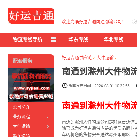
欢迎光临好运吉通南通物流公司！
（
物流专线导航
华东专线
华北专线
好运吉通供应链
>
大件运输
>
配套服务
南通到滁州大件物流
编辑发布时间：2026-08-01 10:32:55
南通到滁州大件物
公司简介
业务流程
南通到滁州大件物流公司是好运吉通供
大件运输
输已成为好运吉通供应链的优质品牌业
车辆将您的货物安全送达滁州琅琊区、
整车运输